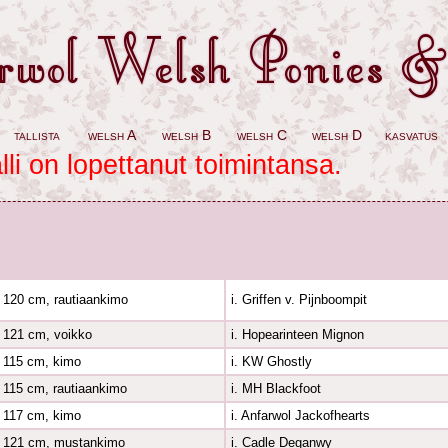
tallista
welsh A
welsh B
welsh C
welsh D
kasvatus
lli on lopettanut toimintansa.
120 cm, rautiaankimo
i. Griffen v. Pijnboompit
121 cm, voikko
i. Hopearinteen Mignon
115 cm, kimo
i. KW Ghostly
115 cm, rautiaankimo
i. MH Blackfoot
117 cm, kimo
i. Anfarwol Jackofhearts
121 cm, mustankimo
i. Cadle Deganwy