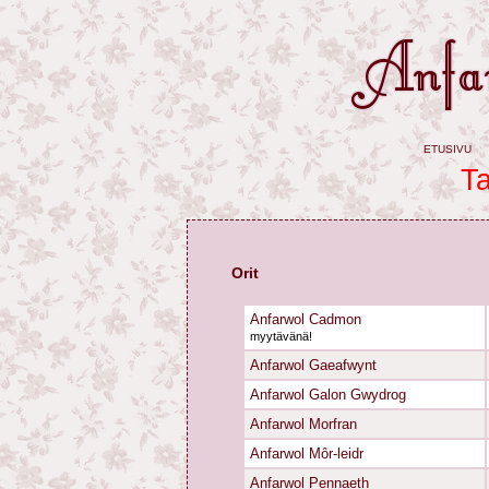
etusivu
Ta
Orit
Anfarwol Cadmon
myytävänä!
Anfarwol Gaeafwynt
Anfarwol Galon Gwydrog
Anfarwol Morfran
Anfarwol Môr-leidr
Anfarwol Pennaeth