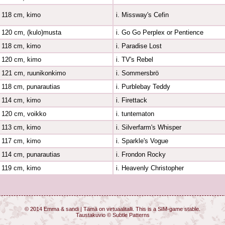
118 cm, kimo
i. Missway's Cefin
120 cm, (kulo)musta
i. Go Go Perplex or Pentience
118 cm, kimo
i. Paradise Lost
120 cm, kimo
i. TV's Rebel
121 cm, ruunikonkimo
i. Sommersbrö
118 cm, punarautias
i. Purblebay Teddy
114 cm, kimo
i. Firettack
120 cm, voikko
i. tuntematon
113 cm, kimo
i. Silverfarm's Whisper
117 cm, kimo
i. Sparkle's Vogue
114 cm, punarautias
i. Frondon Rocky
119 cm, kimo
i. Heavenly Christopher
© 2014 Emma & sandi | Tämä on virtuaalitalli. This is a SIM-game stable.
Taustakuvio ©
Subtle Patterns