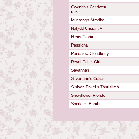
Gwenith's Ceridwen
KTK III
Mustang's Afrodite
Nefydd Crisiant A
Nicas Gloria
Passiona
Pencalow Cloudberry
Revel Celtic Girl
Savannah
Silverfarm's Culiss
Sinisen Enkelin Tähtisilmä
Snowflower Frondo
Sparkle's Bambi