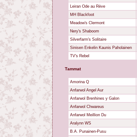
Leiran Ode au Rève
MH Blackfoot
Meadow's Clermont
Nery's Shaboom
Silverfarm's Solitaire
Sinisen Enkelin Kaunis Paholainen
TV's Rebel
Tammat
Amorina Q
Anfarwol Angel Aur
Anfarwol Brenhines y Galon
Anfarwol Chwareus
Anfarwol Meillion Du
Aralynn WS
B.A. Punainen-Pusu