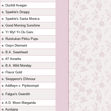
e. Dunhill Avegan
e. Sparkle's Droppy
e. Sparkle's Santa Monica
e. Good Morning Sunshine
e. Yr Wyf Yn Du Garu
e. Ruiskukan Pikku Pupu
e. Gwyn Diemwnt
e. B.A. Swanheart
e. AT Annette
e. B.A. Wild Monday
e. Flavor Gold
e. Skepperor's D'Amour
e. Addfwyn v. Pijnboompit
e. Falgun's Gwenith
e. A.D. Moon Margarida
e. Aystjana