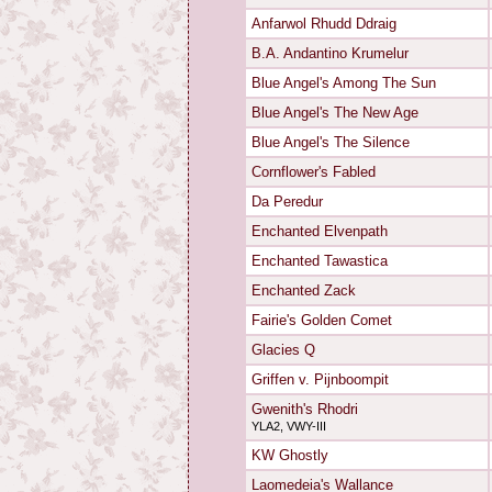
Anfarwol Rhudd Ddraig
B.A. Andantino Krumelur
Blue Angel's Among The Sun
Blue Angel's The New Age
Blue Angel's The Silence
Cornflower's Fabled
Da Peredur
Enchanted Elvenpath
Enchanted Tawastica
Enchanted Zack
Fairie's Golden Comet
Glacies Q
Griffen v. Pijnboompit
Gwenith's Rhodri
YLA2, VWY-III
KW Ghostly
Laomedeia's Wallance