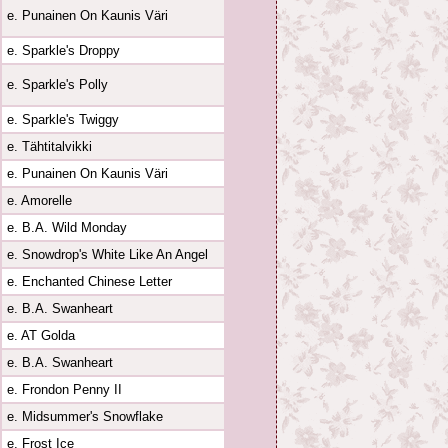
e. Punainen On Kaunis Väri
e. Sparkle's Droppy
e. Sparkle's Polly
e. Sparkle's Twiggy
e. Tähtitalvikki
e. Punainen On Kaunis Väri
e. Amorelle
e. B.A. Wild Monday
e. Snowdrop's White Like An Angel
e. Enchanted Chinese Letter
e. B.A. Swanheart
e. AT Golda
e. B.A. Swanheart
e. Frondon Penny II
e. Midsummer's Snowflake
e. Frost Ice