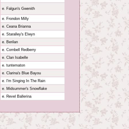
e. Falgun's Gwenith
e. Frondon Milly
e. Ceana Brianna
e. Staralley's Elwyn
e. Berilan
e. Cornbell Redberry
e. Clan Isabelle
e. tuntematon
e. Clarina's Blue Bayou
e. I'm Singing In The Rain
e. Midsummer's Snowflake
e. Revel Ballerina