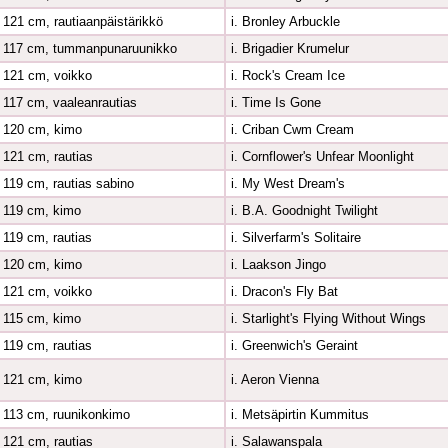
121 cm, rautiaanpäistärikkö
i. Bronley Arbuckle
117 cm, tummanpunaruunikko
i. Brigadier Krumelur
121 cm, voikko
i. Rock's Cream Ice
117 cm, vaaleanrautias
i. Time Is Gone
120 cm, kimo
i. Criban Cwm Cream
121 cm, rautias
i. Cornflower's Unfear Moonlight
119 cm, rautias sabino
i. My West Dream's
119 cm, kimo
i. B.A. Goodnight Twilight
119 cm, rautias
i. Silverfarm's Solitaire
120 cm, kimo
i. Laakson Jingo
121 cm, voikko
i. Dracon's Fly Bat
115 cm, kimo
i. Starlight's Flying Without Wings
119 cm, rautias
i. Greenwich's Geraint
121 cm, kimo
i. Aeron Vienna
113 cm, ruunikonkimo
i. Metsäpirtin Kummitus
121 cm, rautias
i. Salawanspala