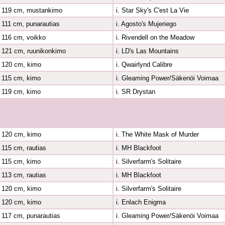
119 cm, mustankimo
i. Star Sky's C'est La Vie
111 cm, punarautias
i. Agosto's Mujeriego
116 cm, voikko
i. Rivendell on the Meadow
121 cm, ruunikonkimo
i. LD's Las Mountains
120 cm, kimo
i. Qwairlynd Calibre
115 cm, kimo
i. Gleaming Power/Säkenöi Voimaa
119 cm, kimo
i. SR Drystan
120 cm, kimo
i. The White Mask of Murder
115 cm, rautias
i. MH Blackfoot
115 cm, kimo
i. Silverfarm's Solitaire
113 cm, rautias
i. MH Blackfoot
120 cm, kimo
i. Silverfarm's Solitaire
120 cm, kimo
i. Enlach Enigma
117 cm, punarautias
i. Gleaming Power/Säkenöi Voimaa