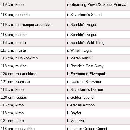
119 cm, kimo
i. Gleaming Power/Säkenöi Voimaa
118 cm, ruunikko
i. Silverfarm's Siluett
119 cm, tummanpunaruunikko
i. Sparkle's Vogue
118 cm, rautias
i. Sparkle's Vogue
118 cm, musta
i. Sparkle's Wild Thing
117 cm, musta
i. William Light
116 cm, ruunikonkimo
i. Meren Vanki
118 cm, rautias
i. Rockie's Cast Away
120 cm, mustankimo
i. Enchanted Elvenpath
121 cm, ruunikko
i. Laakson Showman
118 cm, kimo
i. Silverfarm's Démon
120 cm, rautias
i. Golden Lucifer
115 cm, kimo
i. Arecas Anthon
118 cm, kimo
i. Dayfor
121 cm, kimo
i. Montreal
118 cm, ruunivoikko
i. Fairie's Golden Comet