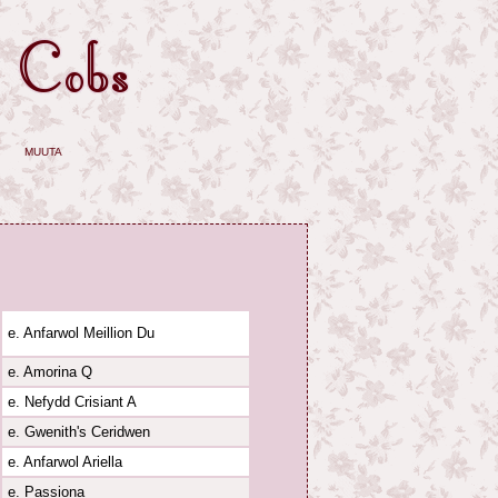
muuta
e. Anfarwol Meillion Du
e. Amorina Q
e. Nefydd Crisiant A
e. Gwenith's Ceridwen
e. Anfarwol Ariella
e. Passiona