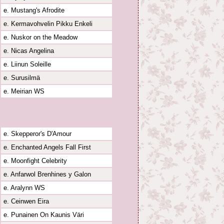
e. Mustang's Afrodite
e. Kermavohvelin Pikku Enkeli
e. Nuskor on the Meadow
e. Nicas Angelina
e. Liinun Soleille
e. Surusilmä
e. Meirian WS
e. Skepperor's D'Amour
e. Enchanted Angels Fall First
e. Moonfight Celebrity
e. Anfarwol Brenhines y Galon
e. Aralynn WS
e. Ceinwen Eira
e. Punainen On Kaunis Väri