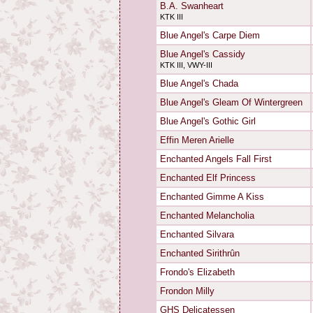
B.A. Swanheart
KTK III
Blue Angel's Carpe Diem
Blue Angel's Cassidy
KTK III, VWY-III
Blue Angel's Chada
Blue Angel's Gleam Of Wintergreen
Blue Angel's Gothic Girl
Effin Meren Arielle
Enchanted Angels Fall First
Enchanted Elf Princess
Enchanted Gimme A Kiss
Enchanted Melancholia
Enchanted Silvara
Enchanted Sirithrûn
Frondo's Elizabeth
Frondon Milly
GHS Delicatessen