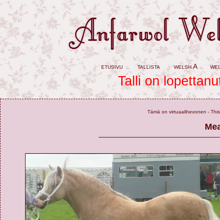
etusivu
tallista
welsh A
we
Talli on lopettanu
Tämä on virtuaalihevonen - This 
Mea