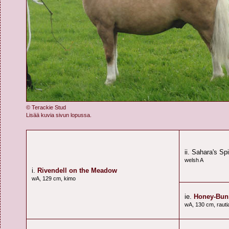
© Terackie Stud
Lisää kuvia sivun lopussa.
ii. Sahara's Sp
welsh A
i.
Rivendell on the Meadow
wA, 129 cm, kimo
ie.
Honey-Bun
wA, 130 cm, rauti