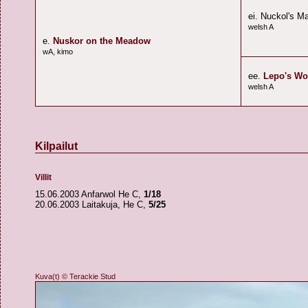
ei. Nuckol's M
welsh A
e.
Nuskor on the Meadow
wA, kimo
ee.
Lepo's Wo
welsh A
Kilpailut
Villit
15.06.2003 Anfarwol He C,
1/18
20.06.2003 Laitakuja, He C,
5/25
Kuva(t) © Terackie Stud