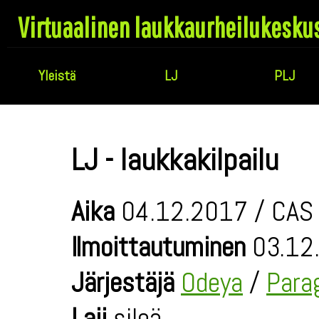
Virtuaalinen laukkaurheilukesku
Yleistä
LJ
PLJ
LJ - laukkakilpailu
Aika
04.12.2017 / CAS 
Ilmoittautuminen
03.12.
Järjestäjä
Odeya
/
Para
Laji
sileä