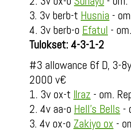
2. 3v ox-o
Suhayb
- om. 
3. 3v berb-t
Husnia
- om
4. 3v berb-o
Efatul
- om
Tulokset: 4-3-1-2
#3 allowance 6f D, 3-8
2000 v€
1. 3v ox-t
Ilraz
- om. Re
2. 4v aa-o
Hell's Bells
- 
3. 4v ox-o
Zakiyo ox
- o