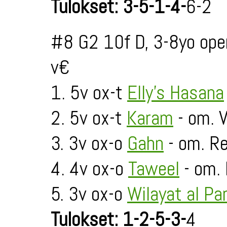
Tulokset: 3-5-1-4-
6-2
#8 G2 10f D, 3-8yo ope
v€
1. 5v ox-t
Elly's Hasana
2. 5v ox-t
Karam
- om. 
3. 3v ox-o
Gahn
- om. R
4. 4v ox-o
Taweel
- om. 
5. 3v ox-o
Wilayat al Pa
Tulokset: 1-2-5-3-
4