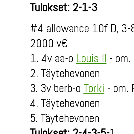
Tulokset: 2-1-3
#4 allowance 10f D, 3-
2000 v€
1. 4v aa-o
Louis II
- om.
2. Täytehevonen
3. 3v berb-o
Torki
- om. 
4. Täytehevonen
5. Täytehevonen
Tulokset: 2-4-3-5-
1