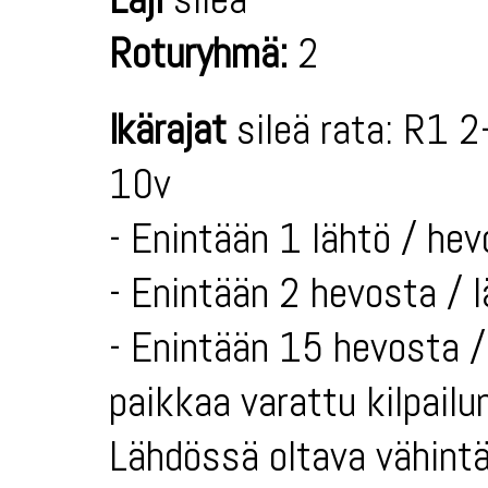
Roturyhmä:
2
Ikärajat
sileä rata: R1 2
10v
- Enintään 1 lähtö / hev
- Enintään 2 hevosta / 
- Enintään 15 hevosta / 
paikkaa varattu kilpailun
Lähdössä oltava vähintä