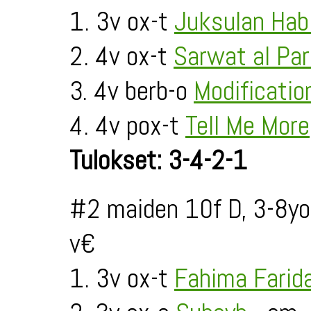
1. 3v ox-t
Juksulan Habi
2. 4v ox-t
Sarwat al Pa
3. 4v berb-o
Modificatio
4. 4v pox-t
Tell Me More
Tulokset: 3-4-2-1
#2 maiden 10f D, 3-8yo
v€
1. 3v ox-t
Fahima Farid