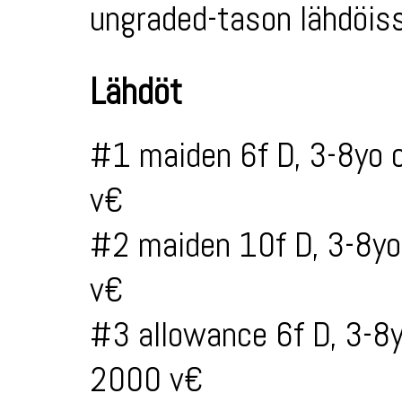
ungraded-tason lähdöiss
Lähdöt
#1 maiden 6f D, 3-8yo 
v€
#2 maiden 10f D, 3-8yo
v€
#3 allowance 6f D, 3-8
2000 v€