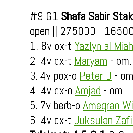
#9 G1
Shafa Sabir Sta
open || 275000 - 1650
1. 8v ox-t
Yazlyn al Mia
2. 4v ox-t
Maryam
- om.
3. 4v pox-o
Peter D
- om
4. 4v ox-o
Amjad
- om. L
5. 7v berb-o
Ameqran Wi
6. 4v ox-t
Juksulan Zafi