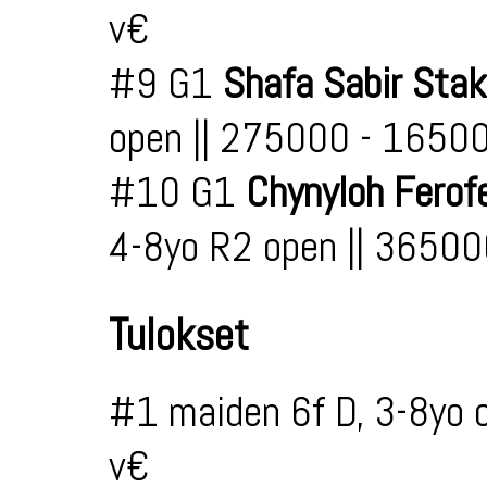
v€
#9 G1
Shafa Sabir Sta
open || 275000 - 1650
#10 G1
Chynyloh Ferof
4-8yo R2 open || 3650
Tulokset
#1 maiden 6f D, 3-8yo 
v€