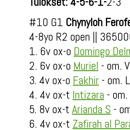
Tulokset: 4-5-6-1-
2-3
#10 G1
Chynyloh Ferof
4-8yo R2 open || 3650
1. 6v ox-o
Domingo Del
2. 6v ox-o
Muriel
- om. 
3. 4v ox-o
Fakhir
- om. L
4. 4v ox-t
Intizara
- om.
5. 8v ox-t
Arianda S
- om
6. 4v ox-t
Zafirah al Pa