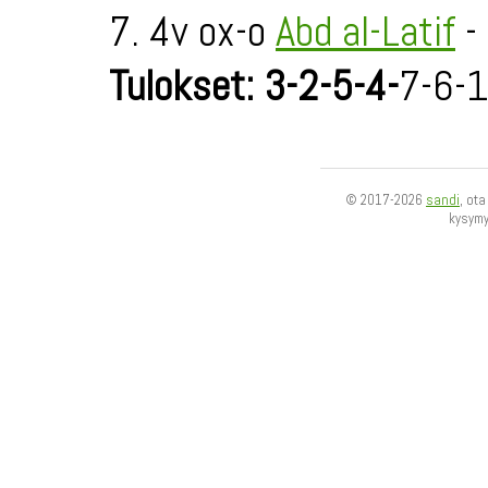
7. 4v ox-o
Abd al-Latif
-
Tulokset: 3-2-5-4-
7-6-
© 2017-2026
sandi
, ot
kysym