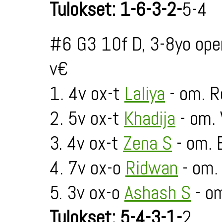
Tulokset: 1-6-3-2-
5-4
#6 G3 10f D, 3-8yo ope
v€
1. 4v ox-t
Laliya
- om. R
2. 5v ox-t
Khadija
- om.
3. 4v ox-t
Zena S
- om.
4. 7v ox-o
Ridwan
- om.
5. 3v ox-o
Ashash S
- o
Tulokset: 5-4-3-1-
2