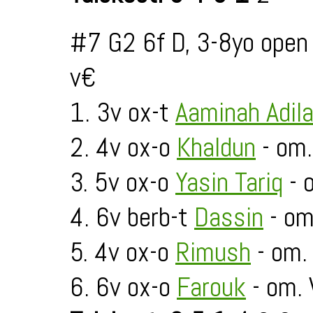
#7 G2 6f D, 3-8yo open
v€
1. 3v ox-t
Aaminah Adil
2. 4v ox-o
Khaldun
- om.
3. 5v ox-o
Yasin Tariq
- 
4. 6v berb-t
Dassin
- om
5. 4v ox-o
Rimush
- om.
6. 6v ox-o
Farouk
- om.