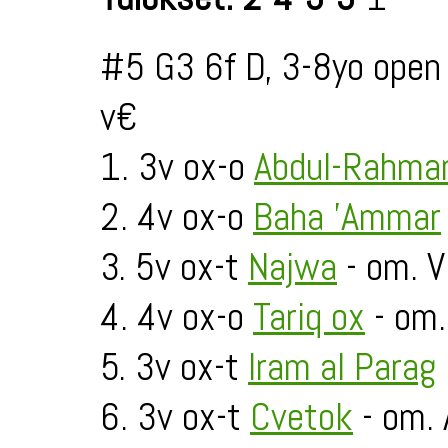
#5 G3 6f D, 3-8yo open
v€
1. 3v ox-o
Abdul-Rahma
2. 4v ox-o
Baha 'Ammar
3. 5v ox-t
Najwa
- om. 
4. 4v ox-o
Tariq ox
- om.
5. 3v ox-t
Iram al Parag
6. 3v ox-t
Cvetok
- om. 