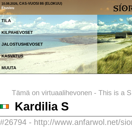
, CAS-VUOSI 86 (ELOKUU)
10.08.2026
Etusivu
TILA
KILPAHEVOSET
JALOSTUSHEVOSET
KASVATUS
MUUTA
Tämä on virtuaalihevonen - This is a SI
Kardilia S
#26794 - http://www.anfarwol.net/sior