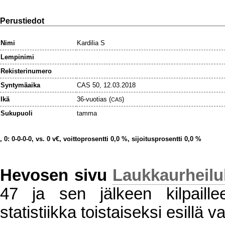
Perustiedot
Nimi
Kardilia S
Lempinimi
Rekisterinumero
Syntymäaika
CAS 50, 12.03.2018
Ikä
36-vuotias (
)
CAS
Sukupuoli
tamma
, 0: 0-0-0-0, vs. 0 v€, voittoprosentti 0,0 %, sijoitusprosentti 0,0 %
Hevosen sivu
Laukkaurheil
47 ja sen jälkeen kilpaillee
statistiikka toistaiseksi esillä va