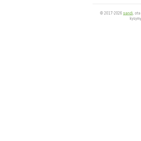
© 2017-2026
sandi
, ot
kysym