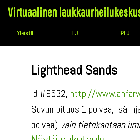
Virtuaalinen laukkaurheilukesku
Yleistä
LJ
PLJ
Lighthead Sands
id #9532,
http://www.anfarw
Suvun pituus 1 polvea, isälinj
polvea)
vain tietokantaan ilm
Näytä sukutaulu