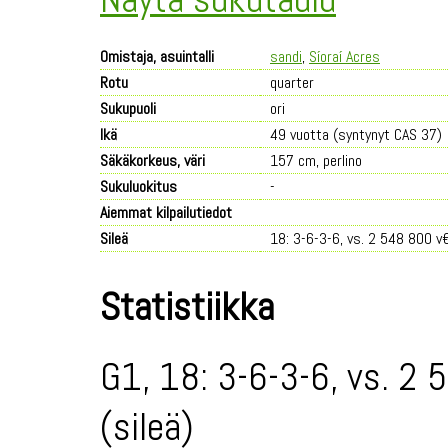
Omistaja, asuintalli
sandi
,
Síoraí Acres
Rotu
quarter
Sukupuoli
ori
Ikä
49 vuotta (syntynyt CAS 37)
Säkäkorkeus, väri
157 cm, perlino
Sukuluokitus
-
Aiemmat kilpailutiedot
Sileä
18: 3-6-3-6, vs. 2 548 800 v
Statistiikka
G1, 18: 3-6-3-6, vs. 2 
(sileä)