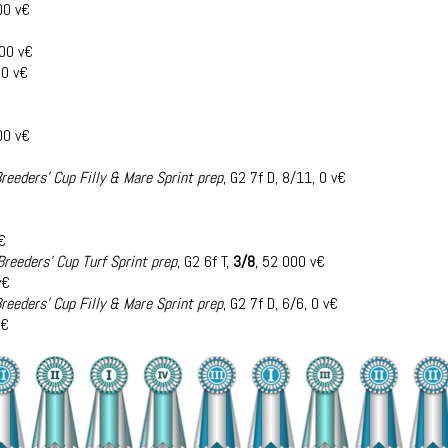
00 v€
200 v€
00 v€
00 v€
reeders' Cup Filly & Mare Sprint prep
, G2 7f D, 8/11, 0 v€
v€
Breeders' Cup Turf Sprint prep
, G2 6f T,
3/8
, 52 000 v€
v€
reeders' Cup Filly & Mare Sprint prep
, G2 7f D, 6/6, 0 v€
v€