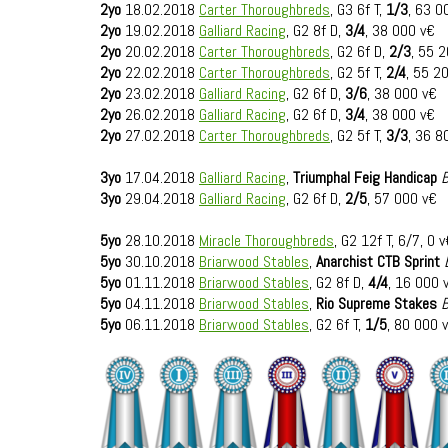
2yo
18.02.2018
Carter Thoroughbreds
, G3 6f T,
1/3
, 63 0
2yo
19.02.2018
Galliard Racing
, G2 8f D,
3/4
, 38 000 v€
2yo
20.02.2018
Carter Thoroughbreds
, G2 6f D,
2/3
, 55 
2yo
22.02.2018
Carter Thoroughbreds
, G2 5f T,
2/4
, 55 2
2yo
23.02.2018
Galliard Racing
, G2 6f D,
3/6
, 38 000 v€
2yo
26.02.2018
Galliard Racing
, G2 6f D,
3/4
, 38 000 v€
2yo
27.02.2018
Carter Thoroughbreds
, G2 5f T,
3/3
, 36 8
3yo
17.04.2018
Galliard Racing
,
Triumphal Feig Handicap
B
3yo
29.04.2018
Galliard Racing
, G2 6f D,
2/5
, 57 000 v€
5yo
28.10.2018
Miracle Thoroughbreds
, G2 12f T, 6/7, 0 
5yo
30.10.2018
Briarwood Stables
,
Anarchist CTB Sprint
5yo
01.11.2018
Briarwood Stables
, G2 8f D,
4/4
, 16 000 
5yo
04.11.2018
Briarwood Stables
,
Rio Supreme Stakes
B
5yo
06.11.2018
Briarwood Stables
, G2 6f T,
1/5
, 80 000 