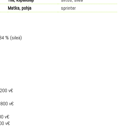
Matka, pohja
sprinter
84 % (sileä)
 200 v€
1 800 v€
00 v€
000 v€