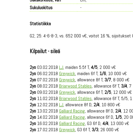
Sukuluokitus
-
Statistiikka
G2, 25: 4-6-8-3, vs. 652 000 v€, voitot 16 %, sijoitukset 
Kilpailut - sileä
2yo
03.02.2018
LJ
, maiden 5.5f T,
4/5
, 2 000 v€
2yo
06.02.2018
Greywick
, maiden 6f T,
1/6
, 10 000 v€
2yo
07.02.2018
Greywick
, allowance 8f T,
3/7
, 8 000 v€
2yo
08.02.2018
Briarwood Stables
, allowance 6f T,
3/4
, 7
2yo
09.02.2018
Greywick
, allowance 6f T,
2/5
, 12 000 v€
2yo
11.02.2018
Briarwood Stables
, allowance 6f T, 5/5, 
2yo
12.02.2018
LJ
, allowance 8f D,
2/4
, 10 800 v€
2yo
13.02.2018
Galliard Racing
, allowance 8f D,
2/4
, 12 0
2yo
14.02.2018
Galliard Racing
, allowance 6f D,
1/5
, 20 
2yo
16.02.2018
Galliard Racing
, G3 6f D,
4/4
, 13 000 v€
2yo
17.02.2018
Greywick
, G3 6f T,
3/3
, 26 000 v€