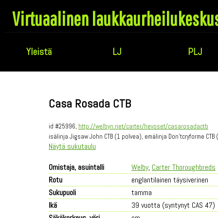
Virtuaalinen laukkaurheilukesku
Yleistä
LJ
PLJ
Casa Rosada CTB
id #25996,
http://welbyn.net/carter/hevoset/casarosadactb
isälinja Jigsaw John CTB (1 polvea), emälinja Don'tcryforme CTB
Näytä sukutaulu
Omistaja, asuintalli
Welby
,
Carter Thoroughbreds
Rotu
englantilainen täysiverinen
Sukupuoli
tamma
Ikä
39 vuotta (syntynyt CAS 47)
Säkäkorkeus, väri
cm,