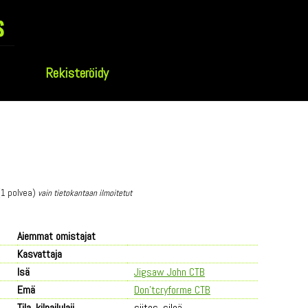
s
Rekisteröidy
 (1 polvea)
vain tietokantaan ilmoitetut
Aiemmat omistajat
Kasvattaja
Isä
Jigsaw John CTB
Emä
Don'tcryforme CTB
Tila, kilpailulaji
siitos, sileä