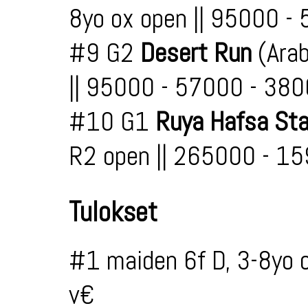
8yo ox open || 95000 -
#9 G2
Desert Run
(Arab
|| 95000 - 57000 - 38
#10 G1
Ruya Hafsa St
R2 open || 265000 - 1
Tulokset
#1 maiden 6f D, 3-8yo 
v€