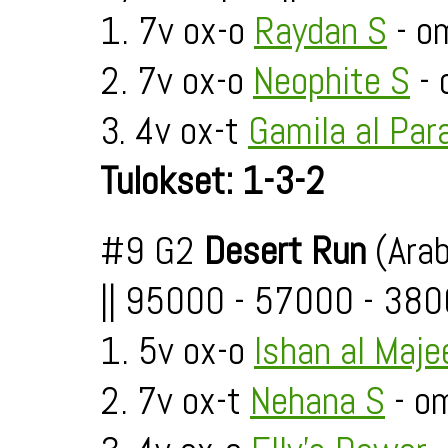
1. 7v ox-o
Raydan S
- om
2. 7v ox-o
Neophite S
- 
3. 4v ox-t
Gamila al Par
Tulokset: 1-3-2
#9 G2
Desert Run
(Arab
|| 95000 - 57000 - 38
1. 5v ox-o
Ishan al Maje
2. 7v ox-t
Nehana S
- om