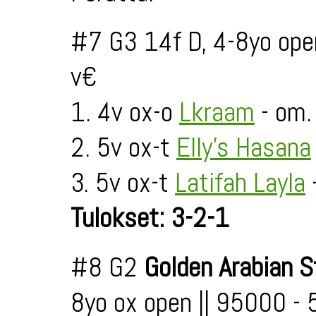
#7 G3 14f D, 4-8yo ope
v€
1. 4v ox-o
Lkraam
- om.
2. 5v ox-t
Elly's Hasana
3. 5v ox-t
Latifah Layla
Tulokset: 3-2-1
#8 G2
Golden Arabian 
8yo ox open || 95000 -