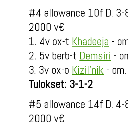
#4 allowance 10f D, 3-
2000 v€
1. 4v ox-t
Khadeeja
- om
2. 5v berb-t
Demsiri
- o
3. 3v ox-o
Kizil’nik
- om.
Tulokset: 3-1-2
#5 allowance 14f D, 4-
2000 v€