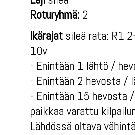
Roturyhmä:
2
Ikärajat
sileä rata: R1 2
10v
- Enintään 1 lähtö / hev
- Enintään 2 hevosta / 
- Enintään 15 hevosta / 
paikkaa varattu kilpailun
Lähdössä oltava vähintä