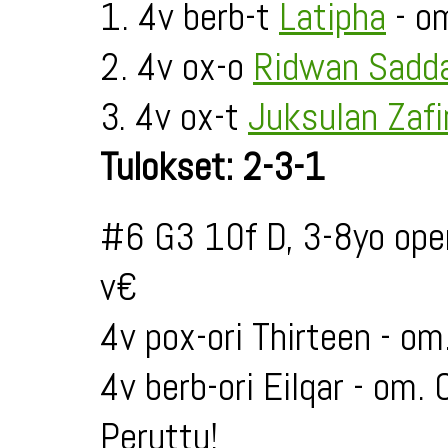
1. 4v berb-t
Latipha
- o
2. 4v ox-o
Ridwan Sadd
3. 4v ox-t
Juksulan Zafi
Tulokset: 2-3-1
#6 G3 10f D, 3-8yo ope
v€
4v pox-ori Thirteen - o
4v berb-ori Eilqar - om.
Peruttu!