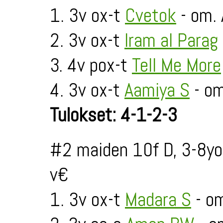
1. 3v ox-t
Cvetok
- om. 
2. 3v ox-t
Iram al Parag
3. 4v pox-t
Tell Me More
4. 3v ox-t
Aamiya S
- om
Tulokset: 4-1-2-3
#2 maiden 10f D, 3-8yo
v€
1. 3v ox-t
Madara S
- om