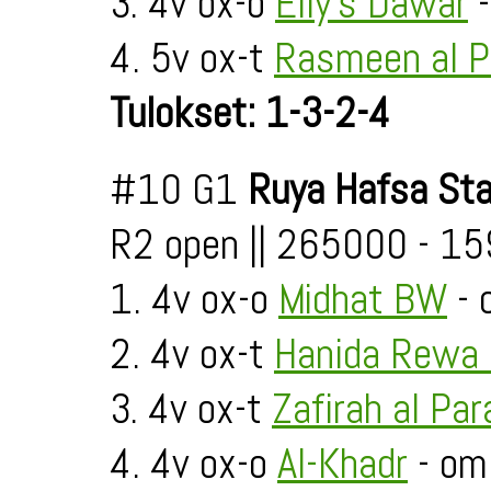
3. 4v ox-o
Elly's Dawar
-
4. 5v ox-t
Rasmeen al P
Tulokset: 1-3-2-4
#10 G1
Ruya Hafsa St
R2 open || 265000 - 1
1. 4v ox-o
Midhat BW
- 
2. 4v ox-t
Hanida Rewa 
3. 4v ox-t
Zafirah al Par
4. 4v ox-o
Al-Khadr
- om.