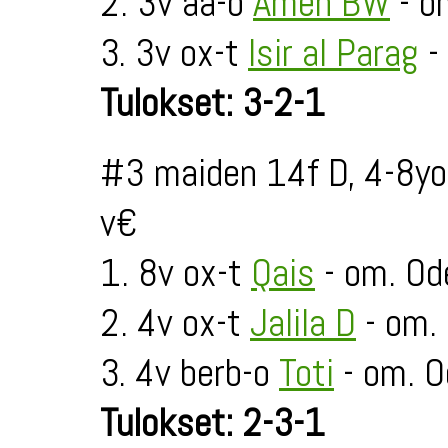
2. 3v aa-o
Amen BW
- o
3. 3v ox-t
Isir al Parag
-
Tulokset: 3-2-1
#3 maiden 14f D, 4-8yo
v€
1. 8v ox-t
Qais
- om. Od
2. 4v ox-t
Jalila D
- om.
3. 4v berb-o
Toti
- om. O
Tulokset: 2-3-1