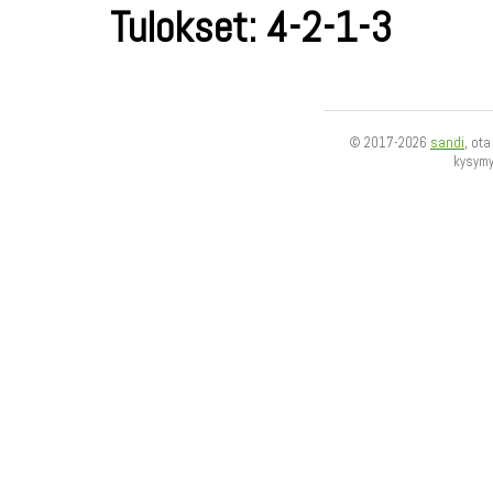
Tulokset: 4-2-1-3
© 2017-2026
sandi
, ot
kysym