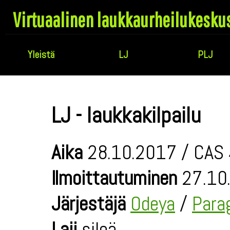
Virtuaalinen laukkaurheilukesku
Yleistä
LJ
PLJ
LJ - laukkakilpailu
Aika
28.10.2017 / CAS 
Ilmoittautuminen
27.10.
Järjestäjä
Odeya
/
Para
Laji
sileä