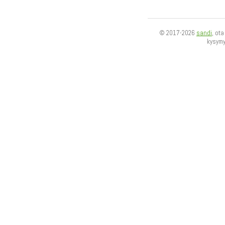
© 2017-2026
sandi
, ot
kysym