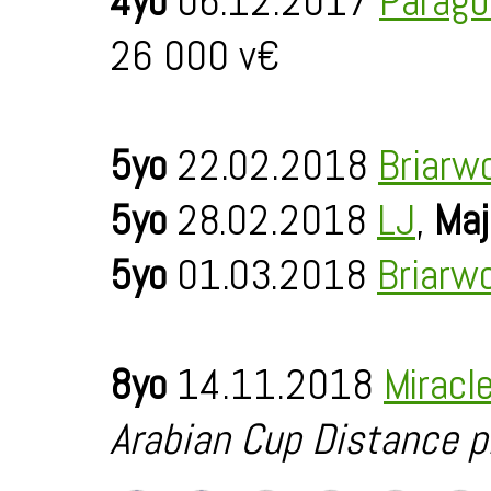
4yo
06.12.2017
Parago
26 000 v€
5yo
22.02.2018
Briarw
5yo
28.02.2018
LJ
,
Maj
5yo
01.03.2018
Briarw
8yo
14.11.2018
Miracl
Arabian Cup Distance p