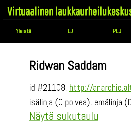
Virtuaalinen laukkaurheilukesku
Yleistä
LJ
PLJ
Ridwan Saddam
id #21108,
http://anarchie.a
isälinja (0 polvea), emälinja 
Näytä sukutaulu