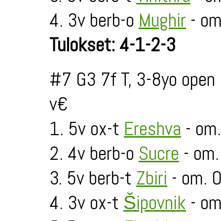
4. 3v berb-o
Mughir
- om
Tulokset: 4-1-2-3
#7 G3 7f T, 3-8yo open
v€
1. 5v ox-t
Ereshva
- om.
2. 4v berb-o
Sucre
- om
3. 5v berb-t
Zbiri
- om. 
4. 3v ox-t
Šipovnik
- om