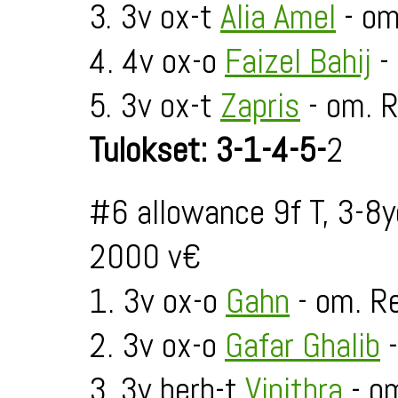
3. 3v ox-t
Alia Amel
- om
4. 4v ox-o
Faizel Bahij
-
5. 3v ox-t
Zapris
- om. 
Tulokset: 3-1-4-5-
2
#6 allowance 9f T, 3-8
2000 v€
1. 3v ox-o
Gahn
- om. R
2. 3v ox-o
Gafar Ghalib
-
3. 3v berb-t
Vinithra
- o