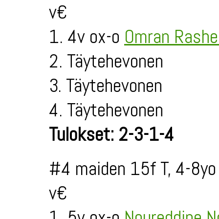
v€
1. 4v ox-o
Omran Rashe
2. Täytehevonen
3. Täytehevonen
4. Täytehevonen
Tulokset: 2-3-1-4
#4 maiden 15f T, 4-8yo
v€
1. 5v ox-o
Noureddine N