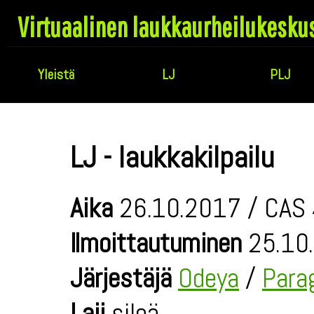
Virtuaalinen laukkaurheilukesku
Yleistä
LJ
PLJ
LJ - laukkakilpailu
Aika
26.10.2017 / CAS 
Ilmoittautuminen
25.10.
Järjestäjä
Odeya
/
Para
Laji
sileä