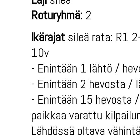
Roturyhmä:
2
Ikärajat
sileä rata: R1 2
10v
- Enintään 1 lähtö / hev
- Enintään 2 hevosta / 
- Enintään 15 hevosta / 
paikkaa varattu kilpailun
Lähdössä oltava vähintä