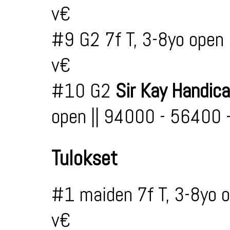
v€
#9 G2 7f T, 3-8yo open
v€
#10 G2
Sir Kay Handic
open || 94000 - 56400
Tulokset
#1 maiden 7f T, 3-8yo 
v€