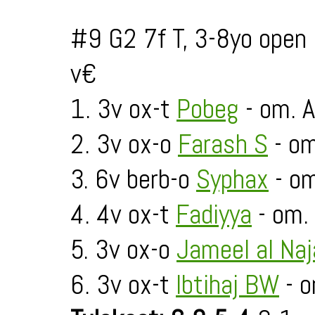
#9 G2 7f T, 3-8yo open
v€
1. 3v ox-t
Pobeg
- om. 
2. 3v ox-o
Farash S
- om
3. 6v berb-o
Syphax
- om
4. 4v ox-t
Fadiyya
- om. 
5. 3v ox-o
Jameel al Naj
6. 3v ox-t
Ibtihaj BW
- 