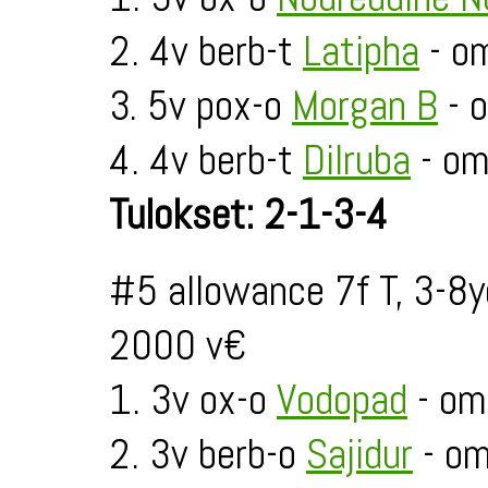
2. 4v berb-t
Latipha
- o
3. 5v pox-o
Morgan B
- 
4. 4v berb-t
Dilruba
- om
Tulokset: 2-1-3-4
#5 allowance 7f T, 3-8
2000 v€
1. 3v ox-o
Vodopad
- om
2. 3v berb-o
Sajidur
- om