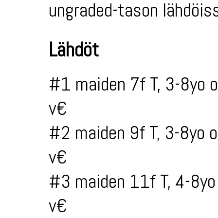
ungraded-tason lähdöiss
Lähdöt
#1 maiden 7f T, 3-8yo 
v€
#2 maiden 9f T, 3-8yo 
v€
#3 maiden 11f T, 4-8yo
v€