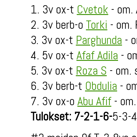
1. 3v ox-t
Cvetok
- om. 
2. 3v berb-o
Torki
- om. 
3. 3v ox-t
Parghunda
- o
4. 5v ox-t
Afaf Adila
- om
5. 3v ox-t
Roza S
- om. 
6. 3v berb-t
Obdulia
- om
7. 3v ox-o
Abu Afif
- om
Tulokset: 7-2-1-6-
5-3-