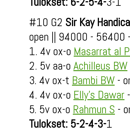
Tulokset: 6-2-5-4-
3-1
#10 G2
Sir Kay Handic
open || 94000 - 56400
1. 4v ox-o
Masarrat al 
2. 5v aa-o
Achilleus BW
3. 4v ox-t
Bambi BW
- o
4. 4v ox-o
Elly's Dawar
-
5. 5v ox-o
Rahmun S
- o
Tulokset: 5-2-4-3-
1