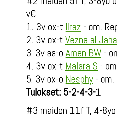
#2 maiden 9f T, 3-8yo 
v€
1. 3v ox-t
Ilraz
- om. Re
2. 3v ox-t
Vezna al Jaha
3. 3v aa-o
Amen BW
- o
4. 3v ox-t
Malara S
- om
5. 3v ox-o
Nesphy
- om.
Tulokset: 5-2-4-3-
1
#3 maiden 11f T, 4-8yo