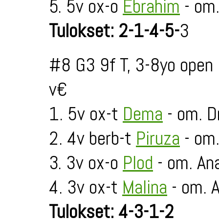
5. 5v ox-o
Ebrahim
- om.
Tulokset: 2-1-4-5-
3
#8 G3 9f T, 3-8yo open
v€
1. 5v ox-t
Dema
- om. D
2. 4v berb-t
Piruza
- om
3. 3v ox-o
Plod
- om. An
4. 3v ox-t
Malina
- om. 
Tulokset: 4-3-1-2