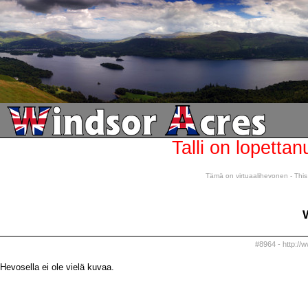
Talli on lopettan
Tämä on virtuaalihevonen - This 
#8964 - http://w
Hevosella ei ole vielä kuvaa.