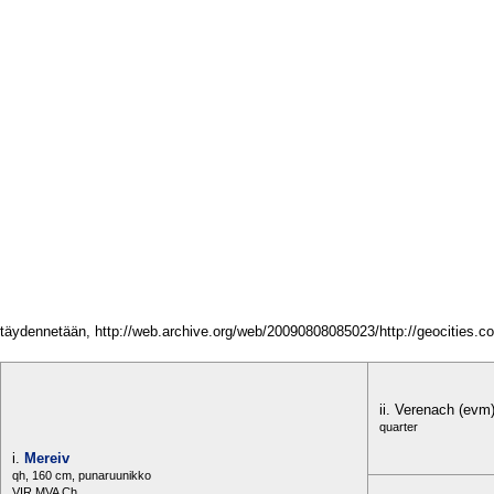
täydennetään, http://web.archive.org/web/20090808085023/http://geocities.co
ii. Verenach (evm
quarter
i.
Mereiv
qh, 160 cm, punaruunikko
VIR MVA Ch