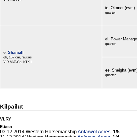
ie. Okanar (evm)
quarter
ei. Power Manage
quarter
e.
Shaniall
qh, 157 cm, rautias
VIR MVA Ch, KTK II
ee. Sneigha (evm
quarter
Kilpailut
VLRY
E-taso
03.12.2014 Western Horsemanship
Anfarwol Acres
,
1/5