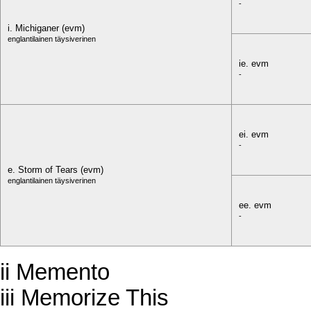
-
i. Michiganer (evm)
englantilainen täysiverinen
ie. evm
-
ei. evm
-
e. Storm of Tears (evm)
englantilainen täysiverinen
ee. evm
-
ii Memento
iii Memorize This