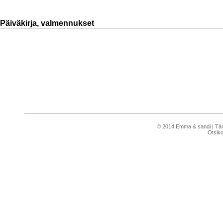
Päiväkirja, valmennukset
© 2014 Emma & sandi | Tämä 
Otsik