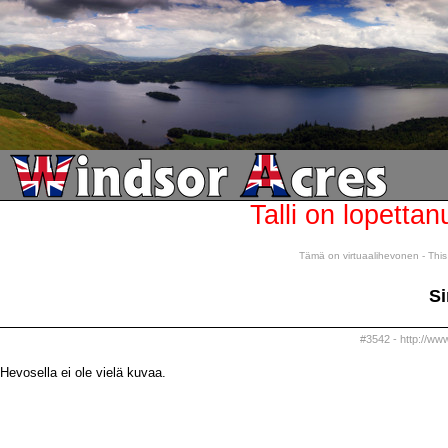
Talli on lopettan
Tämä on virtuaalihevonen - This 
Si
#3542 - http://ww
Hevosella ei ole vielä kuvaa.