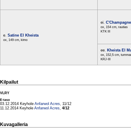
ei.
C'Champagne
ox, 154 cm, rautias
KTK III
e.
Satine El Kheista
ox, 149 cm, kimo
ee.
Kheista El M
ox, 152,5 cm, tumma
KRJ-III
Kilpailut
VLRY
E-taso
03.12.2014 Keyhole
Anfarwol Acres
, 11/12
11.12.2014 Keyhole
Anfarwol Acres
,
4/12
Kuvagalleria