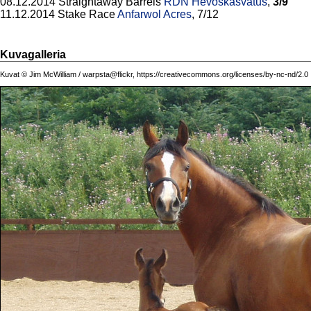
08.12.2014 Straightaway Barrels
RDN Hevoskasvatus
,
3/9
11.12.2014 Stake Race
Anfarwol Acres
, 7/12
Kuvagalleria
Kuvat © Jim McWilliam / warpsta@flickr, https://creativecommons.org/licenses/by-nc-nd/2.0