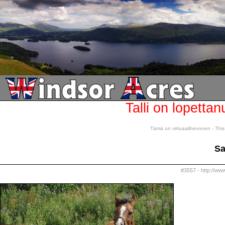
Talli on lopettan
Tämä on virtuaalihevonen - This 
Sa
#3557 - http://ww