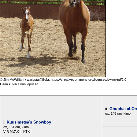
© Jim McWilliam / warpsta@flickr, https://creativecommons.org/licenses/by-nc-nd/2.0
Lisää kuvia sivun lopussa.
ii.
Ghubbat al-O
ox, 145 cm, kimo
i.
Kuusimetsa's Snowboy
ox, 151 cm, kimo
VIR MVA Ch, KTK I