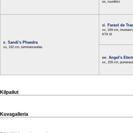
ox, ruunikko
ei.
Faraol de Tra
xx, 169 cm, mustanr
KTK III
e.
Sandi's Phaedra
xx, 162 cm, tummanrautias
ee.
Angel's Etern
xx, 159 cm, punaraut
Kilpailut
Kuvagalleria