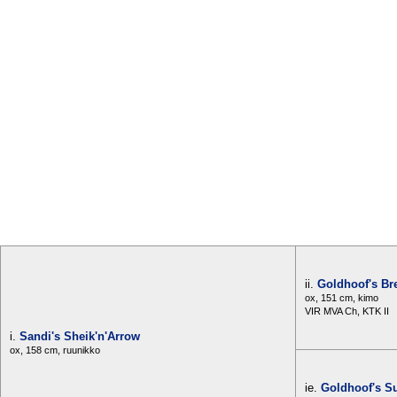
ii.
Goldhoof's B
ox, 151 cm, kimo
VIR MVA Ch, KTK II
i.
Sandi's Sheik'n'Arrow
ox, 158 cm, ruunikko
ie.
Goldhoof's S