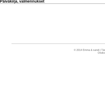
Päiväkirja, valmennukset
© 2014 Emma & sandi | Tämä 
Otsik