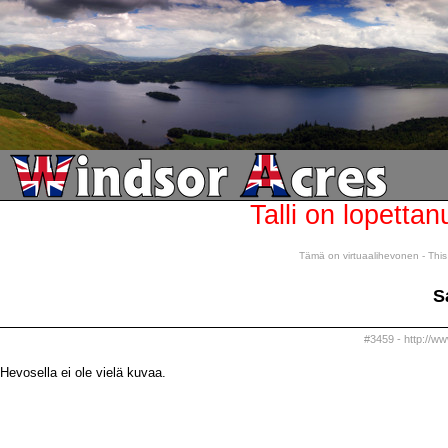
Talli on lopettan
Tämä on virtuaalihevonen - This 
S
#3459 - http://w
Hevosella ei ole vielä kuvaa.