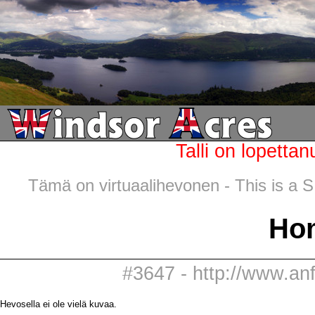
Talli on lopettan
Tämä on virtuaalihevonen - This is a SI
Ho
#3647 - http://www.an
Hevosella ei ole vielä kuvaa.