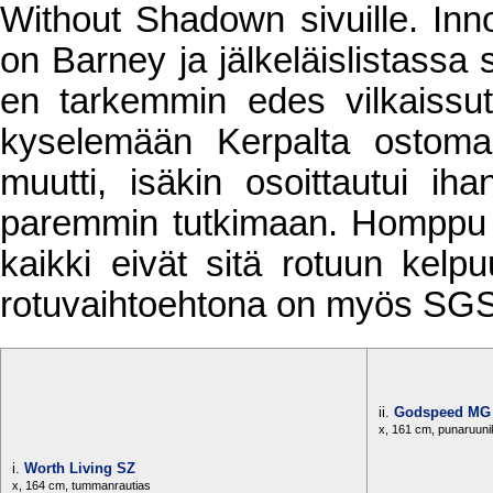
Without Shadown sivuille. In
on Barney ja jälkeläislistass
en tarkemmin edes vilkaissut, 
kyselemään Kerpalta ostomah
muutti, isäkin osoittautui i
paremmin tutkimaan. Homppu 
kaikki eivät sitä rotuun kelpu
rotuvaihtoehtona on myös SGS
ii.
Godspeed MG
x, 161 cm, punaruun
i.
Worth Living SZ
x, 164 cm, tummanrautias