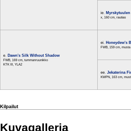
ie.
Myrskytuulen
x, 160 cm, rautias
ei.
Honeydew's B
FWB, 159 cm, musta
e.
Dawn's Silk Without Shadow
FWB, 169 cm, tummanruunikko
KTK III, YLA2
ee.
Jekaterina Fi
KWPN, 163 cm, mus
Kilpailut
Kuvagalleria