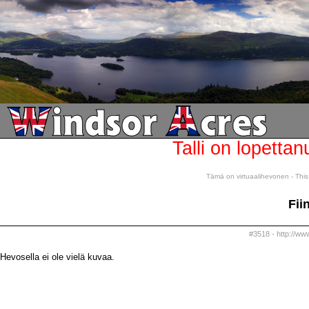
Talli on lopettan
Tämä on virtuaalihevonen - This 
Fii
#3518 - http://www
Hevosella ei ole vielä kuvaa.