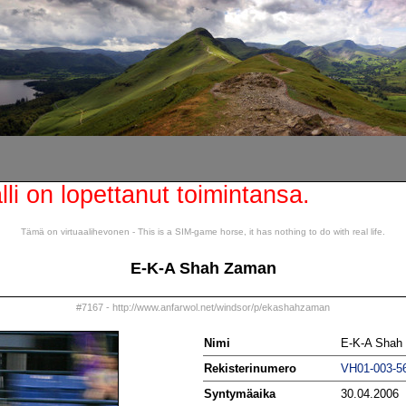
lli on lopettanut toimintansa.
Tämä on virtuaalihevonen - This is a SIM-game horse, it has nothing to do with real life.
E-K-A Shah Zaman
#7167 - http://www.anfarwol.net/windsor/p/ekashahzaman
Nimi
E-K-A Shah
Rekisterinumero
VH01-003-5
Syntymäaika
30.04.2006