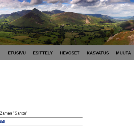
ETUSIVU
ESITTELY
HEVOSET
KASVATUS
MUUTA
 Zaman "Santtu"
658