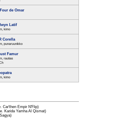
a
Four de Omar
lwyn Latif
m, kimo
 Corella
cm, punaruunikko
ust Famur
m, rautias
 Ch
eopatra
m, kimo
. Car'then Empir N'Flip)
e. Karida Yamha Al Qismat)
 Sagya)