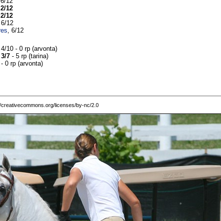
 6/12
,
2/12
,
2/12
 6/12
res
, 6/12
 4/10 - 0 rp (arvonta)
,
3/7
- 5 rp (tarina)
 - 0 rp (arvonta)
/creativecommons.org/licenses/by-nc/2.0