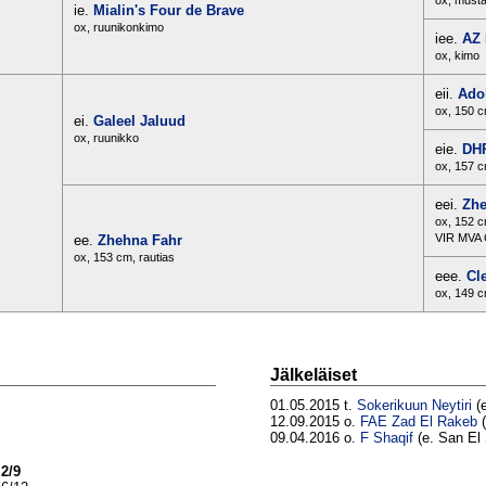
ox, must
ie.
Mialin's Four de Brave
ox, ruunikonkimo
iee.
AZ 
ox, kimo
eii.
Ado
ox, 150 c
ei.
Galeel Jaluud
ox, ruunikko
eie.
DHR
ox, 157 
eei.
Zhe
ox, 152 c
VIR MVA
ee.
Zhehna Fahr
ox, 153 cm, rautias
eee.
Cl
ox, 149 c
Jälkeläiset
01.05.2015 t.
Sokerikuun Neytiri
(e
12.09.2015 o.
FAE Zad El Rakeb
(
09.04.2016 o.
F Shaqif
(e. San El
,
2/9