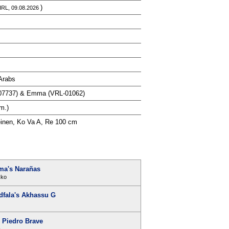
)
IRL, 09.08.2026
Arabs
-07737) & Emma (VRL-01062)
m.)
teinen, Ko Va A, Re 100 cm
ma's Narañas
kko
dfala's Akhassu G
 Piedro Brave