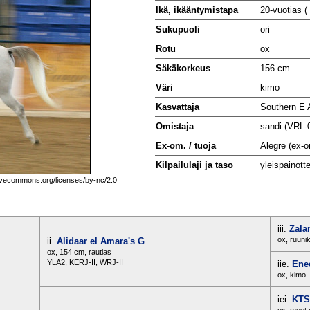
Ikä, ikääntymistapa
20-vuotias (
Sukupuoli
ori
Rotu
ox
Säkäkorkeus
156 cm
Väri
kimo
Kasvattaja
Southern E 
Omistaja
sandi (VRL
Ex-om. / tuoja
Alegre (ex-o
Kilpailulaji ja taso
yleispainot
ivecommons.org/licenses/by-nc/2.0
iii.
Zala
ox, ruuni
ii.
Alidaar el Amara's G
ox, 154 cm, rautias
YLA2, KERJ-II, WRJ-II
iie.
Ene
ox, kimo
iei.
KTS