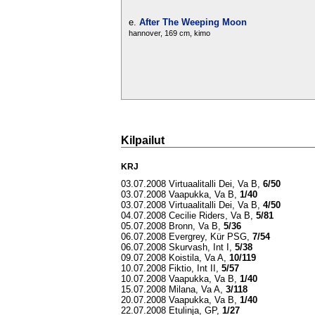
e.
After The Weeping Moon
hannover, 169 cm, kimo
Kilpailut
KRJ
03.07.2008 Virtuaalitalli Dei, Va B,
6/50
03.07.2008 Vaapukka, Va B,
1/40
03.07.2008 Virtuaalitalli Dei, Va B,
4/50
04.07.2008 Cecilie Riders, Va B,
5/81
05.07.2008 Bronn, Va B,
5/36
06.07.2008 Evergrey, Kür PSG,
7/54
06.07.2008 Skurvash, Int I,
5/38
09.07.2008 Koistila, Va A,
10/119
10.07.2008 Fiktio, Int II,
5/57
10.07.2008 Vaapukka, Va B,
1/40
15.07.2008 Milana, Va A,
3/118
20.07.2008 Vaapukka, Va B,
1/40
22.07.2008 Etulinja, GP,
1/27