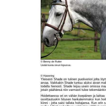
© Benny de Ruiter
Lisää kuvia sivun lopussa.
© Hawering
Yleisesti Shade on tulinen puoliveriori jolta lö
arvaa. Vaikkakin Shade tuntuu aluksi aivan mahdo
todella hienosti. Shade leijuu usein omissa ma
jotain päähänsä niin varmasti tulee tekemäänkin se
Hoidettaessa ori on vähän itsepäinen ja laitta
osoittautuukin hitusen hankalemmaksi kun hoitaj
kiinni - jotta saisi tallata hoitajansa. Kun ori