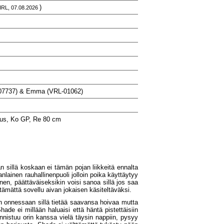
)
IRL, 07.08.2026
-07737) & Emma (VRL-01062)
tus, Ko GP, Re 80 cm
an sillä koskaan ei tämän pojan liikkeitä ennalta
nlainen rauhallinenpuoli jolloin poika käyttäytyy
en, päättäväiseksikin voisi sanoa sillä jos saa
lttämättä sovellu aivan jokaisen käsiteltäväksi.
an onnessaan sillä tietää saavansa hoivaa mutta
ade ei millään haluaisi että häntä pistettäisiin
 onnistuu orin kanssa vielä täysin nappiin, pysyy