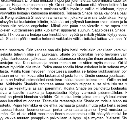
opii etukaviollaan. Ei omaa herkkää ihopohjaa joten sietää kovemmalla kädellä
arjattua. Harjan kampaaminen, yh. Ori ei pidä ollenkaan että hänen lettiinsä
. Kavioiden puhdistus onnistuu välillä hyvin ja välillä ei lainkaan, riippue
ysyvätkin hoitajan kätösessä mainiosti. Toisaalta Shade nojaa kavionsa päälle 
ä. Kengitettäessä Shade on samanlainen, joka kerta ei siis todellakaan kengitt
avyön tai kuolainten kilinän, kääntää ori pyllynsä karsinan oven eteen ja lui
kana niin selviää ongelmitta. Mikäli orin pään saa vierelle ei se rupea s
pielen kutittamiseen jotta kuolaimet uppoavat suuhun. Satuloidessa Shade t
 vielä. Hiki otsassa hoitaja saa kiristää orin vyötä ja mikäli yhtään löytyy e
ät Shaden päälle melko helposti vaikkakin välillä tottakai laittaa vastaan. 
.
in haastava. Orin kanssa saa olla joka hetki todellakin varuillaan varsinkin
stä tuleviin ohjeisiin juurikaan. Shade on todellakin hieno hevonen vain si
tyy joka tilanteeseen, jatkuvaan puuskuttamassa eteenpäin ilman ainuttakaan 
sastajan alla. Kun ratsastaja antaa merkin on se sitten myös menoa. Ori lähtee
ttavat hyvinkin olla ravia. Poika omaa todella kivat askeleet kuin selästä m
ulasta. Välillä tosin hevosen innostuessa saattaa se lähteä laukkaamaan po
staan ori on niin kova ettei kiskaisut ohjasta tunnu tämän suussa juurikaan
uista on hyötyä esimerkiksi nostoissa taikka hidastuksissa tms. Orille on tod
keitä. Vaikkakin Shadelle tarvitsee antaa harvoin raippaa ei se siitä iskus
iihtyisi tai keskittyisi asiaan paremmin. Koska Shade on painotettu koulurat
aativa a tasolle saakka ja kapasiteettia löytyy varmasti pidemmällekin. P
eissä on pientä hiomista vieläkin. Ori ei joka kerta jaksa keskittyä kouluratsa
maan kauniisti muodossa. Taitavalla ratsastajalalla Shade on todella hieno n
teitä. Pojan tekniikka ei ole ehkä parhaasta päästä mutta joka kerta esteet t
ä tuppaa hitusen kuumenemaan jonka takia ratsastajan on hyvä muistaa ja
mmän. Ori ei ole ehkä maailman ihanin maastoratsu sillä hötkyää minkä ker
y vaikka muuten pomppiikin paikoillaan ja hyppii ojia myöten. Yleisesti Sha