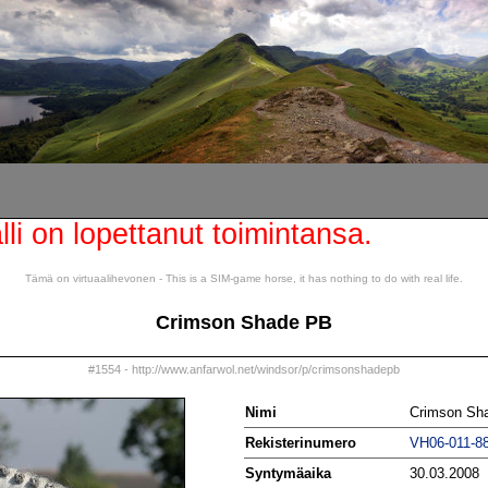
lli on lopettanut toimintansa.
Tämä on virtuaalihevonen - This is a SIM-game horse, it has nothing to do with real life.
Crimson Shade PB
#1554 - http://www.anfarwol.net/windsor/p/crimsonshadepb
Nimi
Crimson Sh
Rekisterinumero
VH06-011-8
Syntymäaika
30.03.2008