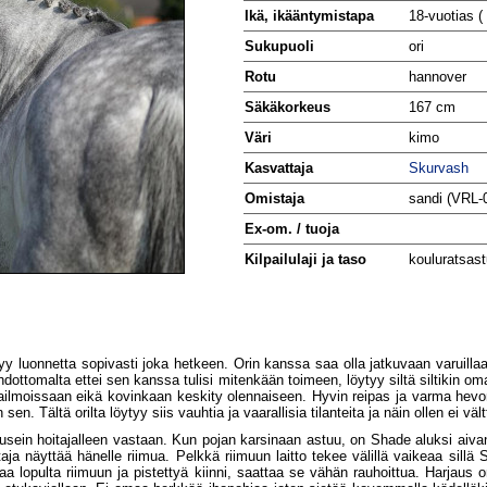
Ikä, ikääntymistapa
18-vuotias (
Sukupuoli
ori
Rotu
hannover
Säkäkorkeus
167 cm
Väri
kimo
Kasvattaja
Skurvash
Omistaja
sandi (VRL
Ex-om. / tuoja
Kilpailulaji ja taso
kouluratsas
ytyy luonnetta sopivasti joka hetkeen. Orin kanssa saa olla jatkuvaan varuilla
ttomalta ettei sen kanssa tulisi mitenkään toimeen, löytyy siltä siltikin oma
ailmoissaan eikä kovinkaan keskity olennaiseen. Hyvin reipas ja varma hevon
n. Tältä orilta löytyy siis vauhtia ja vaarallisia tilanteita ja näin ollen ei vä
a usein hoitajalleen vastaan. Kun pojan karsinaan astuu, on Shade aluksi aiv
a näyttää hänelle riimua. Pelkkä riimuun laitto tekee välillä vaikeaa sillä Sh
n saa lopulta riimuun ja pistettyä kiinni, saattaa se vähän rauhoittua. Harjaus