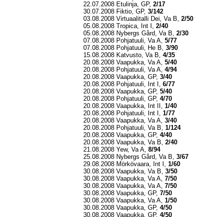
22.07.2008 Etulinja, GP,
2/17
30.07.2008 Fiktio, GP,
3/142
03.08.2008 Virtuaalitalli Dei, Va B,
2/50
05.08.2008 Tropica, Int I,
2/40
05.08.2008 Nybergs Gård, Va B,
2/30
07.08.2008 Pohjatuuli, Va A,
5/77
07.08.2008 Pohjatuuli, He B,
3/90
15.08.2008 Katvusto, Va B,
4/35
20.08.2008 Vaapukka, Va A,
5/40
20.08.2008 Pohjatuuli, Va A,
4/94
20.08.2008 Vaapukka, GP,
3/40
20.08.2008 Pohjatuuli, Int I,
6/77
20.08.2008 Vaapukka, GP,
5/40
20.08.2008 Pohjatuuli, GP,
4/70
20.08.2008 Vaapukka, Int II,
1/40
20.08.2008 Pohjatuuli, Int I,
1/77
20.08.2008 Vaapukka, Va A,
3/40
20.08.2008 Pohjatuuli, Va B,
1/124
20.08.2008 Vaapukka, GP,
4/40
20.08.2008 Vaapukka, Va B,
2/40
21.08.2008 Yew, Va A,
8/94
25.08.2008 Nybergs Gård, Va B,
3/67
29.08.2008 Mörkövaara, Int I,
1/60
30.08.2008 Vaapukka, Va B,
3/50
30.08.2008 Vaapukka, Va A,
7/50
30.08.2008 Vaapukka, Va A,
7/50
30.08.2008 Vaapukka, GP,
7/50
30.08.2008 Vaapukka, Va A,
1/50
30.08.2008 Vaapukka, GP,
4/50
30.08.2008 Vaapukka, GP,
4/50