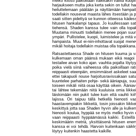
melko kiltisti paikoillaan vaikkakin välillä ku
harjaukseen mutta joka kerta sekin on tullut h
heiluttelemaan päätään ja näyttämään hampaitaan
todellakin nousevat maasta lähes itsestään ja p
saati sitten pidettyä se kunnon otteessa kädess
hitusen hankalampi tapaus. Jo kuullessaan satul
tiehensä. Shaden kanssa tulee vain olla topak
Muutama minuutti todellakin menee pojan suun
ympäri. Pullistelee, kuopii, luimistelee ja mitä
hampaista. Muut ei-niin-inhottavat suojat menev
mikäli hoitaja todellakin muistaa olla topakkana
Ratsastettaessa Shade on hitusen kuuma ja vars
kulkemaan oman päänsä mukaan eikä reagoi selä
testailee aivan koko ajan. vauhtia pojalta löy
poika vielä siinä vaiheessa olla paikoillaan rat
reippaasti eteenpäin, ensimmäiset askeleet saa
ettei takapuoli nouse harjoitusravissakaan sat
kuuntelee parhaiten pohje- sekä ääniapuja, suu
toiseen mikäli niitä osaa käyttää oikein. Ääniav
tai lähtee tekemään niitä kuuluisia omia liik
läiskimään niin pukit tulee kuin että vauhti k
lajissa. Ori taipuu tällä hetkellä hienosti v
haastavempiakin liikkeitä, tosin joissakin liikk
keskittyä jotta saa Shaden hyvin alle ja kulke
hienosti koulua, hyppää se myös melko hyvin es
vaan reippaasti hyppäämässä kaikki. Esteill
keskimäärin metriä, yksittäisenä hitusen ene
kanssa ei voi tehdä. Harvoin kuitenkaan säikky
löytyy kuitenkin haastetta kaikille.