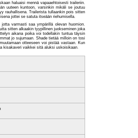
kaan haluaisi mennä vapaaehtoisesti traileriin.
ähän uuteen kuntoon, varsinkin mikäli se joutuu
y rauhallisena. Trailerista tullaankin pois sitten
isena jottei se satuta itseään riehumisella.
e jotta varmasti saa ympärillä olevan huomion.
tta sitten alkaakin tyypillinen juokseminen joka
elyn aikana poika voi todellakin tuntua täysin
ommat jo sujumaan. Shade tietää milloin on tosi
in muutamaan otteeseen voi pistää vastaan. Kun
 kisakaveri vaikkei sitä aluksi uskoisikaan.
m