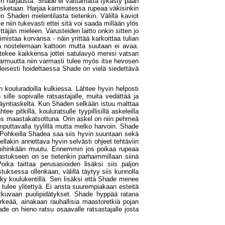
kin harjausta. Shade ei välttämättä tykästy pään
 kosketaan. Harjaa kammatessa rupeaa väkisinkin
n Shaden mielentilasta tietenkin. Välillä kaviot
niin tukevasti ettei sitä voi saada millään ylös
äjän mieleen. Varusteiden laitto onkin sitten jo
mistaa korvansa - näin yrittää karkoittaa tulian
itä nostelemaan kattoon mutta suutaan ei avaa.
ekee kaikkensa jottei satulavyö menisi vatsan
pävarmuutta niin varmasti tulee myös itse hevosen
Yleisesti hoidettaessa Shade on vielä siedettävä
 kouluradoilla kulkiessa. Lähtee hyvin helposti
lle sopivalle ratsastajalle, muita vedättää ja
käyntiaskelta. Kun Shaden selkään istuu malttaa
 pitkillä, kouluratsulle tyypillisillä askeleilla
yös maastakatsottuna. Orin askel on niin pehmeä
mputtavalla tyylillä mutta melko harvoin. Shade
. Pohkeilla Shadea saa siis hyvin suuntaan sekä
ellakin annettava hyvin selvästi ohjeet tehtäviin
ta mihinkään muutu. Ennemmin jos poikaa rupeaa
sastukseen on se tietenkin parhaimmillaan siinä
oika taittaa perusasioiden lisäksi siis paljon
stuksessa ollenkaan, välillä täytyy siis kunnolla
äky koulukentillä. Sen lisäksi että Shade menee
ulee ylitettyä. Ei arista suurempiakaan esteitä
tkuvaan puolipidätykset. Shade hyppää ratana
keää, ainakaan rauhallisia maastoretkiä pojan
de on hieno ratsu osaavalle ratsastajalle josta