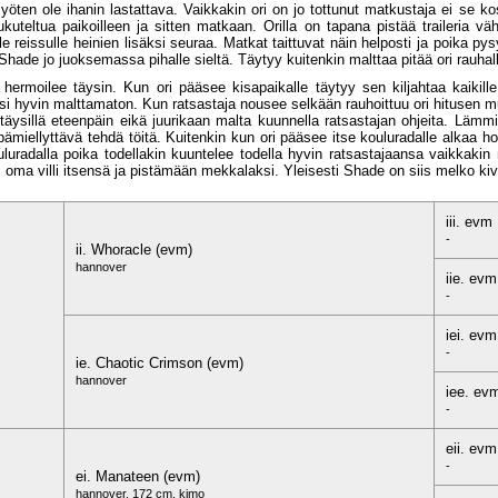
öten ole ihanin lastattava. Vaikkakin ori on jo tottunut matkustaja ei se kos
kuteltua paikoilleen ja sitten matkaan. Orilla on tapana pistää traileria v
 reissulle heinien lisäksi seuraa. Matkat taittuvat näin helposti ja poika pysy
 Shade jo juoksemassa pihalle sieltä. Täytyy kuitenkin malttaa pitää ori rauhall
 hermoilee täysin. Kun ori pääsee kisapaikalle täytyy sen kiljahtaa kaikill
i hyvin malttamaton. Kun ratsastaja nousee selkään rauhoittuu ori hitusen mu
sillä eteenpäin eikä juurikaan malta kuunnella ratsastajan ohjeita. Lämmitt
pämiellyttävä tehdä töitä. Kuitenkin kun ori pääsee itse kouluradalle alkaa h
uluradalla poika todellakin kuuntelee todella hyvin ratsastajaansa vaikkak
ma villi itsensä ja pistämään mekkalaksi. Yleisesti Shade on siis melko kiva
iii. evm
-
ii. Whoracle (evm)
hannover
iie. evm
-
iei. evm
-
ie. Chaotic Crimson (evm)
hannover
iee. ev
-
eii. evm
-
ei. Manateen (evm)
hannover, 172 cm, kimo