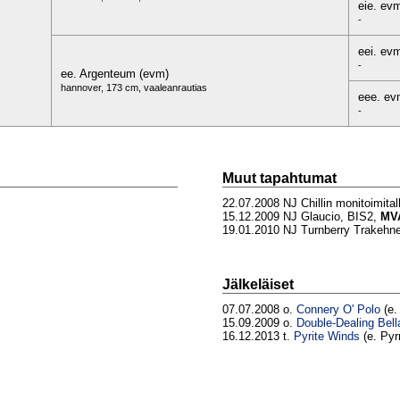
eie. ev
-
eei. ev
-
ee. Argenteum (evm)
hannover, 173 cm, vaaleanrautias
eee. e
-
Muut tapahtumat
22.07.2008 NJ Chillin monitoimital
15.12.2009 NJ Glaucio, BIS2,
MV
19.01.2010 NJ Turnberry Trakehn
Jälkeläiset
07.07.2008 o.
Connery O' Polo
(e.
15.09.2009 o.
Double-Dealing Bel
16.12.2013 t.
Pyrite Winds
(e. Pyr