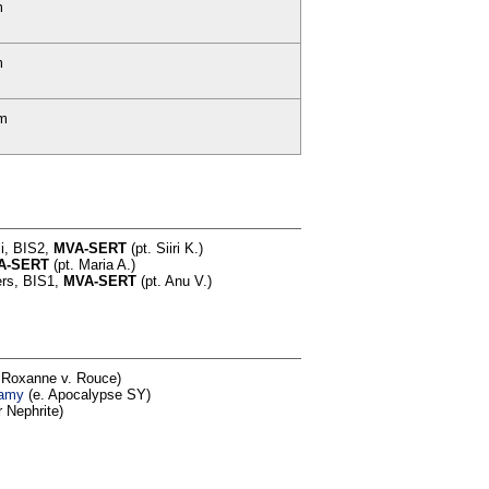
m
m
vm
li, BIS2,
MVA-SERT
(pt. Siiri K.)
A-SERT
(pt. Maria A.)
ers, BIS1,
MVA-SERT
(pt. Anu V.)
 Roxanne v. Rouce)
lamy
(e. Apocalypse SY)
r Nephrite)