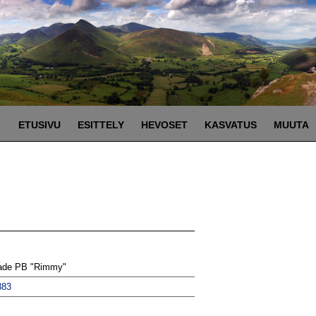
ETUSIVU
ESITTELY
HEVOSET
KASVATUS
MUUTA
ade PB "Rimmy"
883