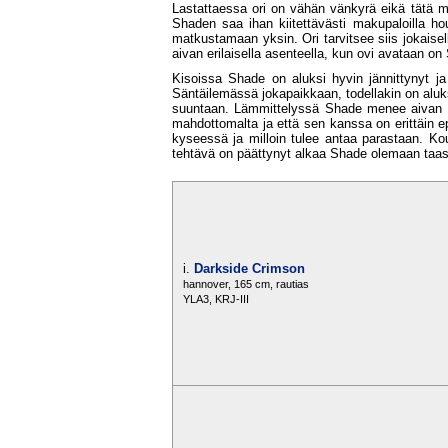
Lastattaessa ori on vähän vänkyrä eikä tätä my
Shaden saa ihan kiitettävästi makupaloilla hou
matkustamaan yksin. Ori tarvitsee siis jokaiselle
aivan erilaisella asenteella, kun ovi avataan on
Kisoissa Shade on aluksi hyvin jännittynyt ja
Säntäilemässä jokapaikkaan, todellakin on aluks
suuntaan. Lämmittelyssä Shade menee aivan täy
mahdottomalta ja että sen kanssa on erittäin e
kyseessä ja milloin tulee antaa parastaan. Ko
tehtävä on päättynyt alkaa Shade olemaan taas o
i.
Darkside Crimson
hannover, 165 cm, rautias
YLA3, KRJ-III