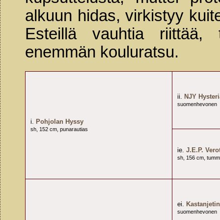
alkuun hidas, virkistyy kuit
Esteillä vauhtia riittää
enemmän kouluratsu.
ii.
NJY Hysteri
suomenhevonen
i.
Pohjolan Hyssy
sh, 152 cm, punarautias
ie.
J.E.P. Vero
sh, 156 cm, tumm
ei.
Kastanjeti
suomenhevonen