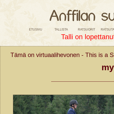
etusivu
tallista
ratsuorit
ratsut
Talli on lopettanu
Tämä on virtuaalihevonen - This is a SI
myy