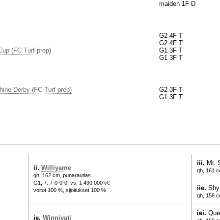
maiden 1F D
G2 4F T
G2 4F T
Cup (FC Turf prep)
G1 3F T
G1 3F T
hine Derby (FC Turf prep)
G2 3F T
G1 3F T
iii.
Mr. 
ii.
Williyame
qh, 161 
qh, 162 cm, punarautias
G1, 7: 7-0-0-0, vs. 1 490 000 v€
iie.
Shy
voitot 100 %, sijoitukset 100 %
qh, 158 c
iei.
Que
ie.
Winniyati