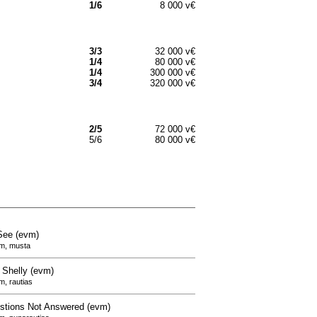
1/6
8 000 v€
3/3
32 000 v€
1/4
80 000 v€
1/4
300 000 v€
3/4
320 000 v€
2/5
72 000 v€
5/6
80 000 v€
See (evm)
cm, musta
 Shelly (evm)
m, rautias
stions Not Answered (evm)