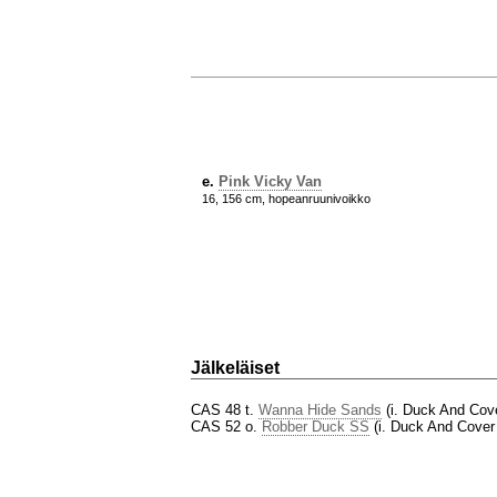
e.
Pink Vicky Van
16, 156 cm, hopeanruunivoikko
Jälkeläiset
CAS 48 t.
Wanna Hide Sands
(i. Duck And Cov
CAS 52 o.
Robber Duck SS
(i. Duck And Cove