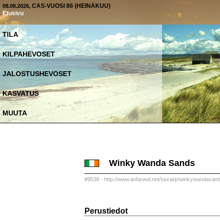
, CAS-VUOSI 86 (HEINÄKUU)
08.08.2026
Etusivu
TILA
KILPAHEVOSET
JALOSTUSHEVOSET
KASVATUS
MUUTA
Winky Wanda Sands
#9538 - http://www.anfarwol.net/siorai/p/winkywandasan
Perustiedot