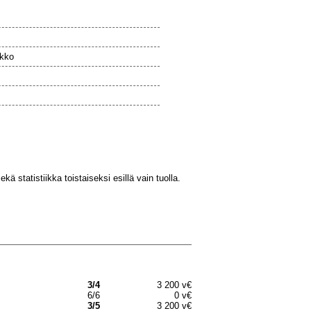
ikko
s
kä statistiikka toistaiseksi esillä vain tuolla.
3/4
3 200 v€
6/6
0 v€
3/5
3 200 v€