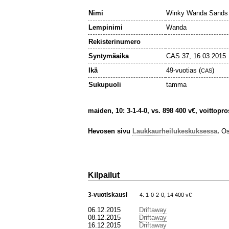
Nimi
Winky Wanda Sands
Lempinimi
Wanda
Rekisterinumero
Syntymäaika
CAS 37, 16.03.2015
Ikä
49-vuotias (
)
CAS
Sukupuoli
tamma
maiden, 10: 3-1-4-0, vs. 898 400 v€, voittopro
Hevosen sivu
Laukkaurheilukeskuksessa
.
Osa
Kilpailut
3-vuotiskausi
4: 1-0-2-0, 14 400 v€
06.12.2015
Driftaway
08.12.2015
Driftaway
16.12.2015
Driftaway