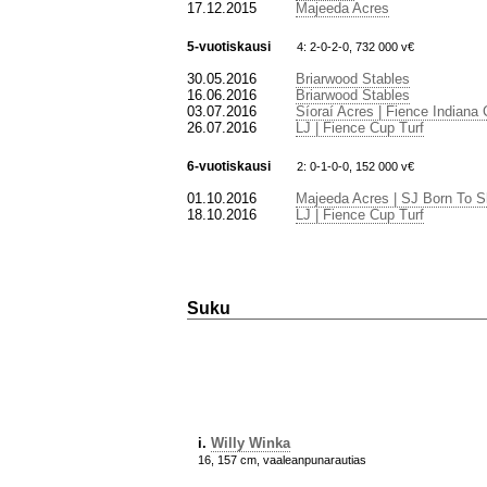
17.12.2015
Majeeda Acres
5-vuotiskausi
4: 2-0-2-0, 732 000 v€
30.05.2016
Briarwood Stables
16.06.2016
Briarwood Stables
03.07.2016
Síoraí Acres | Fience Indiana 
26.07.2016
LJ | Fience Cup Turf
6-vuotiskausi
2: 0-1-0-0, 152 000 v€
01.10.2016
Majeeda Acres | SJ Born To S
18.10.2016
LJ | Fience Cup Turf
Suku
i.
Willy Winka
16, 157 cm, vaaleanpunarautias