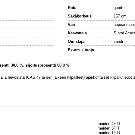
Rotu
quarter
Säkäkorkeus
157 cm
Väri
hopeanruun
Kasvattaja
Síoraí Acre
Omistaja
sandi
Ex-om. / tuoja
sentti 30,0 %, sijoitusprosentti 80,0 %
lla hevosista (CAS 47 ja sen jälkeen kilpailleet) ajankohtaiset kilpailutiedot se
maiden 4F D
maiden 3F T
maiden 1F D