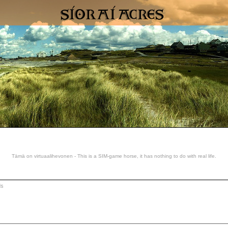
Tämä on virtuaalihevonen - This is a SIM-game horse, it has nothing to do with real life.
ds