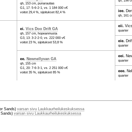
qh, 156 c
qh, 153 cm, punarautias
G1, 17: 5-6-2-1, vs. 1 184 000 v€
iee.
Den
voitot 29,4 %, sijoitukset 82,4 %
qh, 161 
eii.
Vics
ei.
Vics Doo Drift GA
quarter
qh, 157 cm, hopeanmusta
G3, 13: 3-2-2-0, vs. 222 000 v€
eie.
Dri
voitot 23 %, sijoitukset 53,8 %
quarter
eei.
New
ee.
Newnellyvan GA
quarter
qh, 155 cm
G1, 20: 7-6-3-1, vs. 2 251 000 v€
eee.
Nel
voitot 35 %, sijoitukset 85 %
quarter
er Sands)
varsan sivu Laukkaurheilukeskuksessa
r Sands)
varsan sivu Laukkaurheilukeskuksessa