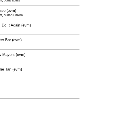
m, punarautias
ise (evm)
cm, punaruunikko
 Do It Again (evm)
fter Bar (evm)
 Mayers (evm)
lie Tan (evm)