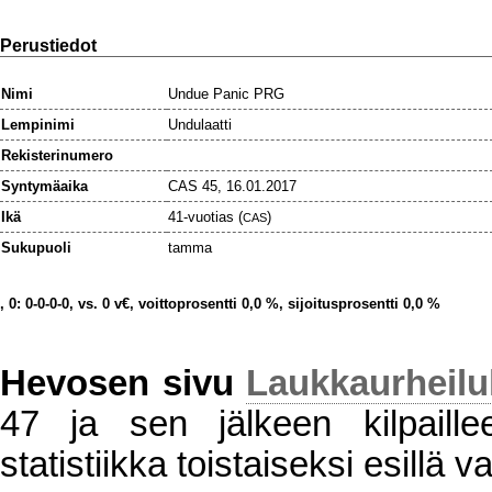
Perustiedot
Nimi
Undue Panic PRG
Lempinimi
Undulaatti
Rekisterinumero
Syntymäaika
CAS 45, 16.01.2017
Ikä
41-vuotias (
)
CAS
Sukupuoli
tamma
, 0: 0-0-0-0, vs. 0 v€, voittoprosentti 0,0 %, sijoitusprosentti 0,0 %
Hevosen sivu
Laukkaurheil
47 ja sen jälkeen kilpaillee
statistiikka toistaiseksi esillä va