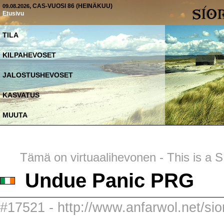
, CAS-VUOSI 86 (HEINÄKUU)
09.08.2026
Etusivu
TILA
KILPAHEVOSET
JALOSTUSHEVOSET
KASVATUS
MUUTA
Tämä on virtuaalihevonen - This is a SI
Undue Panic PRG
#17521 - http://www.anfarwol.net/sio