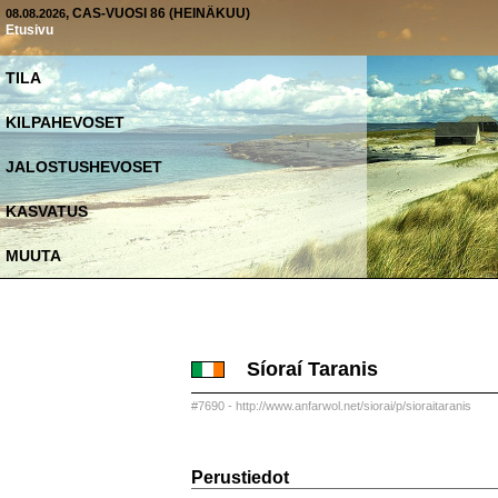
, CAS-VUOSI 86 (HEINÄKUU)
08.08.2026
Etusivu
TILA
KILPAHEVOSET
JALOSTUSHEVOSET
KASVATUS
MUUTA
Síoraí Taranis
#7690 - http://www.anfarwol.net/siorai/p/sioraitaranis
Perustiedot