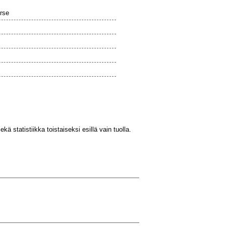
orse
s
kä statistiikka toistaiseksi esillä vain tuolla.