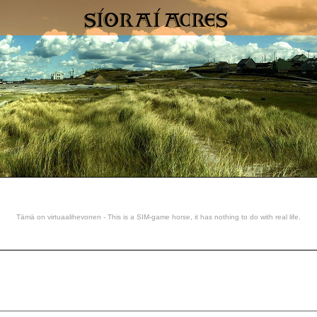
Tämä on virtuaalihevonen - This is a SIM-game horse, it has nothing to do with real life.