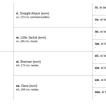
iii.
ei t
-
ii.
Straight Attack (evm)
xx, 173 cm, tummanruunikko
iie.
ei t
-
iei.
ei t
-
ie.
Little Jackal (evm)
xx, 165 cm, musta
iee.
ei 
-
eii.
ei t
-
ei.
Brennan (evm)
ish, 173 cm, rautias
eie.
ei 
-
eei.
ei 
-
ee.
Dana (evm)
ish, 168 cm, rautias
eee.
ei 
-