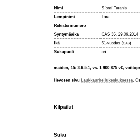
Nimi
Síoraí Taranis
Lempinimi
Tara
Rekisterinumero
Syntymäaika
CAS 35, 29.09.2014
Ikä
51-vuotias (
)
CAS
Sukupuoli
ori
maiden, 15: 3-6-5-1, vs. 1 900 875 v€, voittop
Hevosen sivu
Laukkaurheilukeskuksessa
.
Osa
Kilpailut
Suku