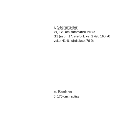
i.
Stormteller
xx, 170 cm, tummanruunikko
G1 (risu), 17: 7-2-3-1, vs. 2 470 160 v€
voitot 41 %, sijoitukset 76 %
e.
Banbha
8, 170 cm, rautias