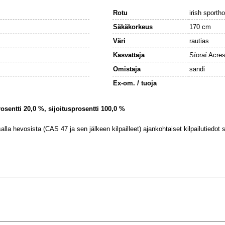
Rotu
irish sporth
Säkäkorkeus
170 cm
Väri
rautias
Kasvattaja
Síoraí Acre
Omistaja
sandi
Ex-om. / tuoja
rosentti 20,0 %, sijoitusprosentti 100,0 %
lla hevosista (CAS 47 ja sen jälkeen kilpailleet) ajankohtaiset kilpailutiedot se