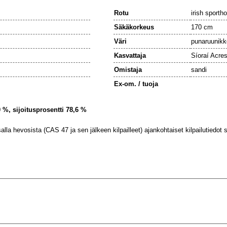
Rotu
irish sporth
Säkäkorkeus
170 cm
Väri
punaruunikk
Kasvattaja
Síoraí Acre
Omistaja
sandi
Ex-om. / tuoja
,0 %, sijoitusprosentti 78,6 %
lla hevosista (CAS 47 ja sen jälkeen kilpailleet) ajankohtaiset kilpailutiedot se