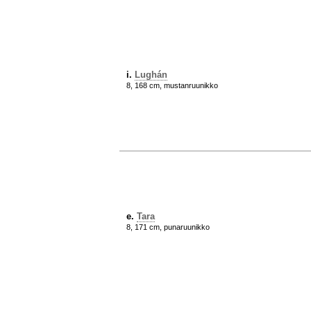
i.
Lughán
8, 168 cm, mustanruunikko
e.
Tara
8, 171 cm, punaruunikko