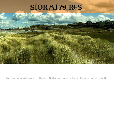
Tämä on virtuaalihevonen - This is a SIM-game horse, it has nothing to do with real life.