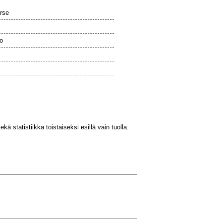
orse
o
s
kä statistiikka toistaiseksi esillä vain tuolla.