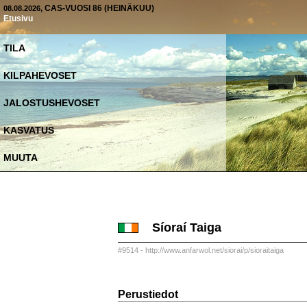
, CAS-VUOSI 86 (HEINÄKUU)
08.08.2026
Etusivu
TILA
KILPAHEVOSET
JALOSTUSHEVOSET
KASVATUS
MUUTA
Síoraí Taiga
#9514 - http://www.anfarwol.net/siorai/p/sioraitaiga
Perustiedot