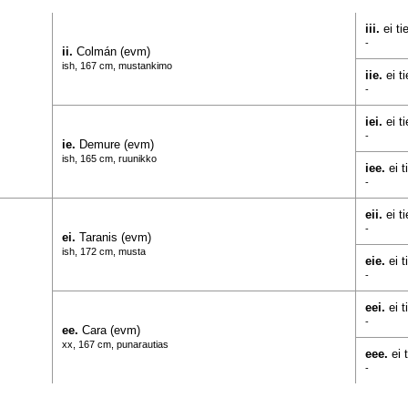
iii.
ei t
-
ii.
Colmán (evm)
ish, 167 cm, mustankimo
iie.
ei t
-
iei.
ei t
-
ie.
Demure (evm)
ish, 165 cm, ruunikko
iee.
ei 
-
eii.
ei t
-
ei.
Taranis (evm)
ish, 172 cm, musta
eie.
ei 
-
eei.
ei 
-
ee.
Cara (evm)
xx, 167 cm, punarautias
eee.
ei 
-