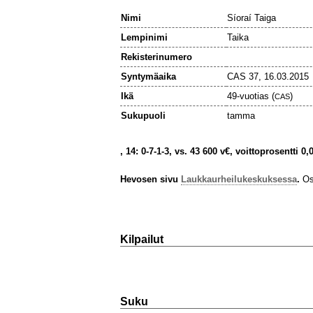
Nimi
Síoraí Taiga
Lempinimi
Taika
Rekisterinumero
Syntymäaika
CAS 37, 16.03.2015
Ikä
49-vuotias (
)
CAS
Sukupuoli
tamma
, 14: 0-7-1-3, vs. 43 600 v€, voittoprosentti 0
Hevosen sivu
Laukkaurheilukeskuksessa
.
Osa
Kilpailut
Suku