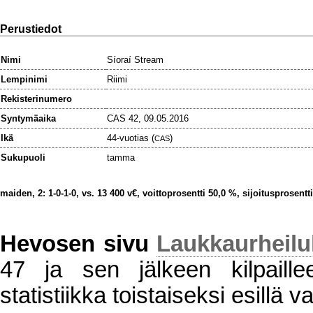
Perustiedot
Nimi
Síoraí Stream
Lempinimi
Riimi
Rekisterinumero
Syntymäaika
CAS 42, 09.05.2016
Ikä
44-vuotias (
)
CAS
Sukupuoli
tamma
maiden, 2: 1-0-1-0, vs. 13 400 v€, voittoprosentti 50,0 %, sijoitusprosentt
Hevosen sivu
Laukkaurheil
47 ja sen jälkeen kilpaillee
statistiikka toistaiseksi esillä va