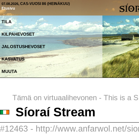
, CAS-VUOSI 86 (HEINÄKUU)
07.08.2026
Etusivu
TILA
KILPAHEVOSET
JALOSTUSHEVOSET
KASVATUS
MUUTA
Tämä on virtuaalihevonen - This is a SI
Síoraí Stream
#12463 - http://www.anfarwol.net/sior