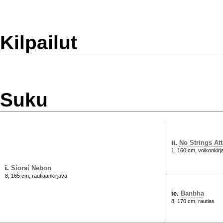
Kilpailut
Suku
ii.
No Strings At
1, 160 cm, voikonkirj
i.
Síoraí Nebon
8, 165 cm, rautiaankirjava
ie.
Banbha
8, 170 cm, rautias