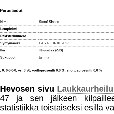
Perustiedot
Nimi
Síoraí Sinann
Lempinimi
Rekisterinumero
Syntymäaika
CAS 45, 16.01.2017
Ikä
41-vuotias (
)
CAS
Sukupuoli
tamma
, 0: 0-0-0-0, vs. 0 v€, voittoprosentti 0,0 %, sijoitusprosentti 0,0 %
Hevosen sivu
Laukkaurheil
47 ja sen jälkeen kilpaillee
statistiikka toistaiseksi esillä va