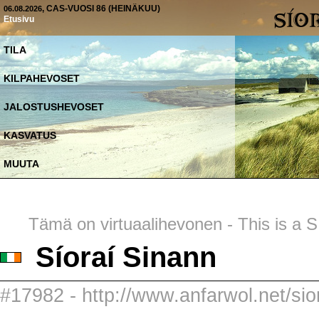
, CAS-VUOSI 86 (HEINÄKUU)
06.08.2026
Etusivu
TILA
KILPAHEVOSET
JALOSTUSHEVOSET
KASVATUS
MUUTA
Tämä on virtuaalihevonen - This is a SI
Síoraí Sinann
#17982 - http://www.anfarwol.net/sior