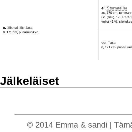
ei.
Stormteller
xx, 170 cm, tummanr
G1 (risu), 17: 7-2-3-
voitot 41 %, sijoituks
e.
Síoraí Sintara
8, 171 cm, punaruunikko
ee.
Tara
8, 171 cm, punaruun
Jälkeläiset
© 2014 Emma & sandi | Tämä o