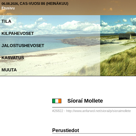
, CAS-VUOSI 86 (HEINÄKUU)
06.08.2026
Etusivu
TILA
KILPAHEVOSET
JALOSTUSHEVOSET
KASVATUS
MUUTA
Síoraí Mollete
#26822 - http://www.anfarwol.net/siorai/p/sioraimollete
Perustiedot