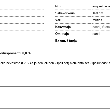
Rotu
englantilain
Säkäkorkeus
169 cm
Väri
rautias
Kasvattaja
sandi
,
Síora
Omistaja
sandi
Ex-om. / tuoja
ijoitusprosentti 0,0 %
lla hevosista (CAS 47 ja sen jälkeen kilpailleet) ajankohtaiset kilpailutiedot se