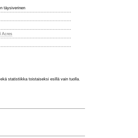
en täysiverinen
í Acres
kä statistiikka toistaiseksi esillä vain tuolla.