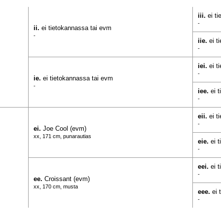
iii.
ei t
-
ii.
ei tietokannassa tai evm
-
iie.
ei t
-
iei.
ei t
-
ie.
ei tietokannassa tai evm
-
iee.
ei 
-
eii.
ei t
-
ei.
Joe Cool (evm)
xx, 171 cm, punarautias
eie.
ei 
-
eei.
ei 
-
ee.
Croissant (evm)
xx, 170 cm, musta
eee.
ei 
-