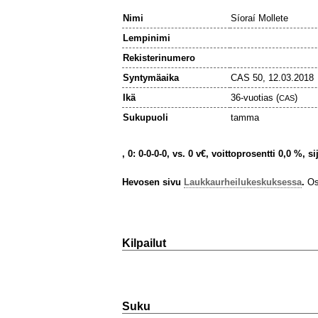
Nimi
Síoraí Mollete
Lempinimi
Rekisterinumero
Syntymäaika
CAS 50, 12.03.2018
Ikä
36-vuotias (
)
CAS
Sukupuoli
tamma
, 0: 0-0-0-0, vs. 0 v€, voittoprosentti 0,0 %, s
Hevosen sivu
Laukkaurheilukeskuksessa
.
Osa
Kilpailut
Suku