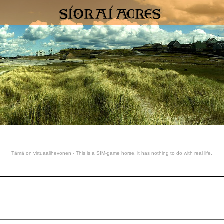
Tämä on virtuaalihevonen - This is a SIM-game horse, it has nothing to do with real life.