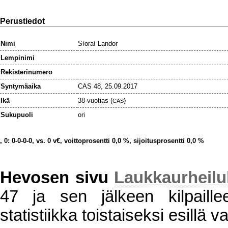
Perustiedot
Nimi
Síoraí Landor
Lempinimi
Rekisterinumero
Syntymäaika
CAS 48, 25.09.2017
Ikä
38-vuotias (
)
CAS
Sukupuoli
ori
, 0: 0-0-0-0, vs. 0 v€, voittoprosentti 0,0 %, sijoitusprosentti 0,0 %
Hevosen sivu
Laukkaurheil
47 ja sen jälkeen kilpaillee
statistiikka toistaiseksi esillä va