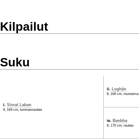
Kilpailut
Suku
ii.
Lughán
8, 168 cm, mustanru
i.
Síoraí Laban
8, 169 cm, tummanrautias
ie.
Banbha
8, 170 cm, rautias