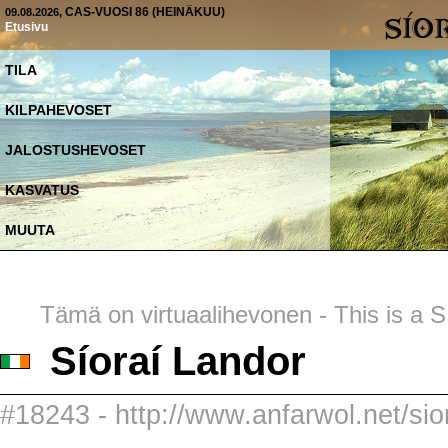
, CAS-VUOSI 86 (HEINÄKUU)
09.08.2026
Etusivu
TILA
KILPAHEVOSET
JALOSTUSHEVOSET
KASVATUS
MUUTA
Tämä on virtuaalihevonen - This is a SI
Síoraí Landor
#18243 - http://www.anfarwol.net/sior