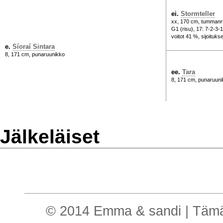
ei.
Stormteller
xx, 170 cm, tummanr
G1 (risu), 17: 7-2-3-
voitot 41 %, sijoituks
e.
Síoraí Sintara
8, 171 cm, punaruunikko
ee.
Tara
8, 171 cm, punaruun
Jälkeläiset
© 2014 Emma & sandi | Tämä o