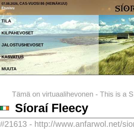
, CAS-VUOSI 86 (HEINÄKUU)
07.08.2026
Etusivu
TILA
KILPAHEVOSET
JALOSTUSHEVOSET
KASVATUS
MUUTA
Tämä on virtuaalihevonen - This is a SI
Síoraí Fleecy
#21613 - http://www.anfarwol.net/sior