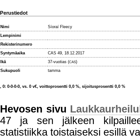
Perustiedot
Nimi
Síoraí Fleecy
Lempinimi
Rekisterinumero
Syntymäaika
CAS 49, 18.12.2017
Ikä
37-vuotias (
)
CAS
Sukupuoli
tamma
, 0: 0-0-0-0, vs. 0 v€, voittoprosentti 0,0 %, sijoitusprosentti 0,0 %
Hevosen sivu
Laukkaurheil
47 ja sen jälkeen kilpaillee
statistiikka toistaiseksi esillä va