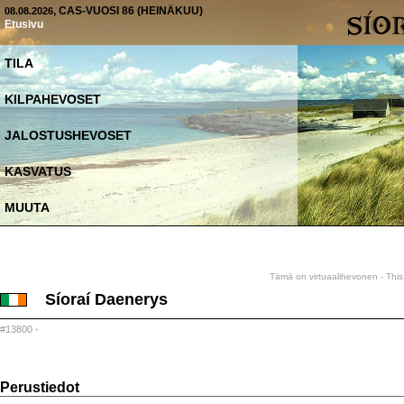
, CAS-VUOSI 86 (HEINÄKUU)
08.08.2026
Etusivu
TILA
KILPAHEVOSET
JALOSTUSHEVOSET
KASVATUS
MUUTA
Tämä on virtuaalihevonen - This 
Síoraí Daenerys
#13800 -
Perustiedot