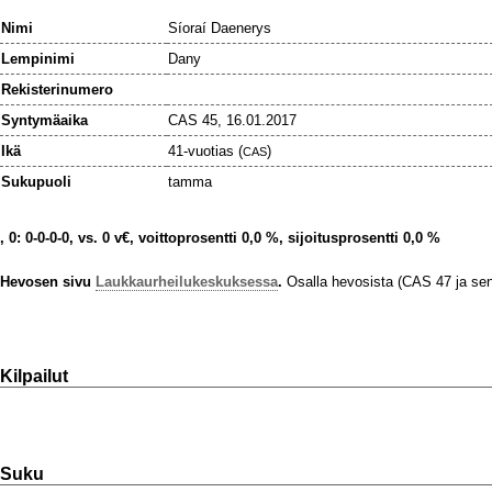
Nimi
Síoraí Daenerys
Lempinimi
Dany
Rekisterinumero
Syntymäaika
CAS 45, 16.01.2017
Ikä
41-vuotias (
)
CAS
Sukupuoli
tamma
, 0: 0-0-0-0, vs. 0 v€, voittoprosentti 0,0 %, sijoitusprosentti 0,0 %
Hevosen sivu
Laukkaurheilukeskuksessa
.
Osalla hevosista (CAS 47 ja sen jä
Kilpailut
Suku