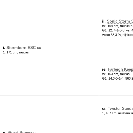
ii.
Sonic Storm
xx, 164 cm, ruunikko
G1, 12: 4-1-0-3, vs. 
voitot 33,3 %, sijoitu
i.
Stormborn ESC xx
1, 171 cm, rautias
ie.
Farleigh Kee
xx, 163 cm, rautias
G1, 14:3-0-1-4, 563 
ei.
Twister Sand
1, 167 cm, mustanki
e.
Síoraí Branwen