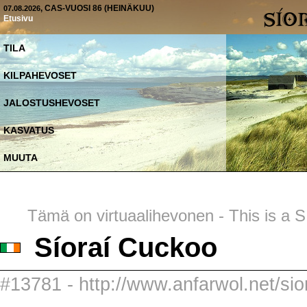
, CAS-VUOSI 86 (HEINÄKUU)
07.08.2026
Etusivu
TILA
KILPAHEVOSET
JALOSTUSHEVOSET
KASVATUS
MUUTA
Tämä on virtuaalihevonen - This is a SI
Síoraí Cuckoo
#13781 - http://www.anfarwol.net/sio