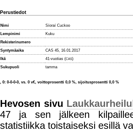
Perustiedot
Nimi
Síoraí Cuckoo
Lempinimi
Kuku
Rekisterinumero
Syntymäaika
CAS 45, 16.01.2017
Ikä
41-vuotias (
)
CAS
Sukupuoli
tamma
, 0: 0-0-0-0, vs. 0 v€, voittoprosentti 0,0 %, sijoitusprosentti 0,0 %
Hevosen sivu
Laukkaurheil
47 ja sen jälkeen kilpaillee
statistiikka toistaiseksi esillä va