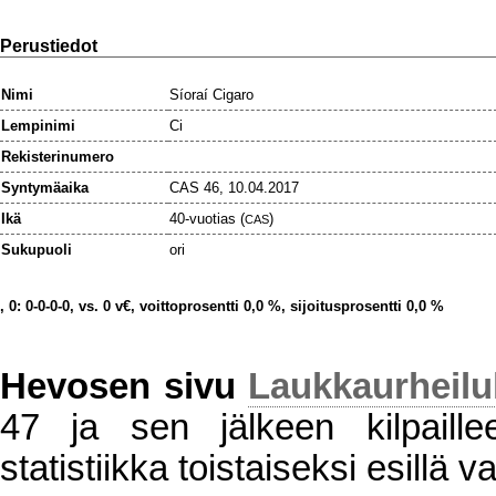
Perustiedot
Nimi
Síoraí Cigaro
Lempinimi
Ci
Rekisterinumero
Syntymäaika
CAS 46, 10.04.2017
Ikä
40-vuotias (
)
CAS
Sukupuoli
ori
, 0: 0-0-0-0, vs. 0 v€, voittoprosentti 0,0 %, sijoitusprosentti 0,0 %
Hevosen sivu
Laukkaurheil
47 ja sen jälkeen kilpaillee
statistiikka toistaiseksi esillä va