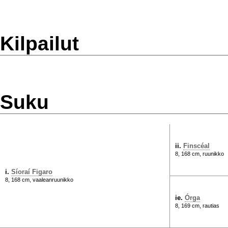
Kilpailut
Suku
ii.
Finscéal
8, 168 cm, ruunikko
i.
Síoraí Figaro
8, 168 cm, vaaleanruunikko
ie.
Órga
8, 169 cm, rautias