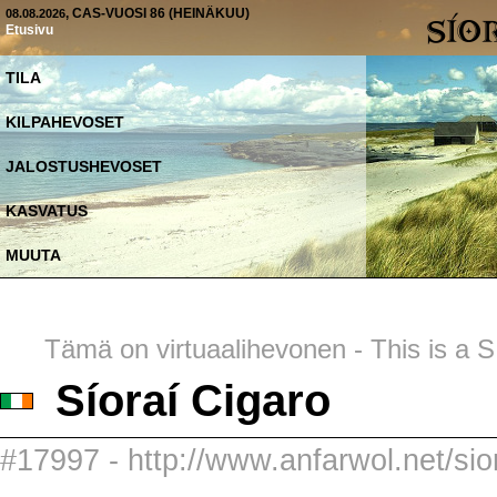
, CAS-VUOSI 86 (HEINÄKUU)
08.08.2026
Etusivu
TILA
KILPAHEVOSET
JALOSTUSHEVOSET
KASVATUS
MUUTA
Tämä on virtuaalihevonen - This is a SI
Síoraí Cigaro
#17997 - http://www.anfarwol.net/sior