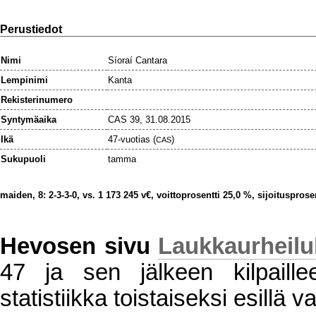
Perustiedot
Nimi
Síoraí Cantara
Lempinimi
Kanta
Rekisterinumero
Syntymäaika
CAS 39, 31.08.2015
Ikä
47-vuotias (
)
CAS
Sukupuoli
tamma
maiden, 8: 2-3-3-0, vs. 1 173 245 v€, voittoprosentti 25,0 %, sijoitusprose
Hevosen sivu
Laukkaurheil
47 ja sen jälkeen kilpaillee
statistiikka toistaiseksi esillä va