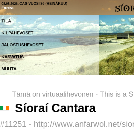
, CAS-VUOSI 86 (HEINÄKUU)
08.08.2026
Etusivu
TILA
KILPAHEVOSET
JALOSTUSHEVOSET
KASVATUS
MUUTA
Tämä on virtuaalihevonen - This is a SI
Síoraí Cantara
#11251 - http://www.anfarwol.net/sior