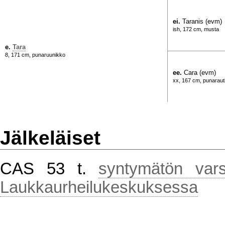
ei.
Taranis (evm)
ish, 172 cm, musta
e.
Tara
8, 171 cm, punaruunikko
ee.
Cara (evm)
xx, 167 cm, punaraut
Jälkeläiset
CAS 53 t.
syntymätön var
Laukkaurheilukeskuksessa