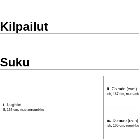
Kilpailut
Suku
ii.
Colmán (evm)
ish, 167 cm, mustan
i.
Lughán
8, 168 cm, mustanruunikko
ie.
Demure (evm)
ish, 165 cm, ruunikko