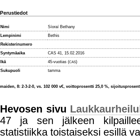
Perustiedot
Nimi
Síoraí Bethany
Lempinimi
Bethis
Rekisterinumero
Syntymäaika
CAS 41, 15.02.2016
Ikä
45-vuotias (
)
CAS
Sukupuoli
tamma
maiden, 8: 2-3-2-0, vs. 102 000 v€, voittoprosentti 25,0 %, sijoitusprosent
Hevosen sivu
Laukkaurheil
47 ja sen jälkeen kilpaillee
statistiikka toistaiseksi esillä va