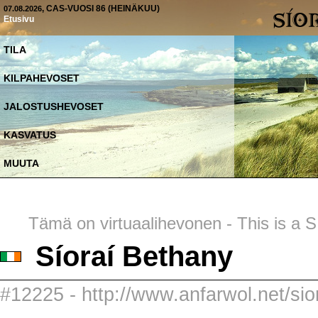
, CAS-VUOSI 86 (HEINÄKUU)
07.08.2026
Etusivu
TILA
KILPAHEVOSET
JALOSTUSHEVOSET
KASVATUS
MUUTA
Tämä on virtuaalihevonen - This is a SI
Síoraí Bethany
#12225 - http://www.anfarwol.net/sio