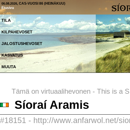
, CAS-VUOSI 86 (HEINÄKUU)
06.08.2026
Etusivu
TILA
KILPAHEVOSET
JALOSTUSHEVOSET
KASVATUS
MUUTA
Tämä on virtuaalihevonen - This is a SI
Síoraí Aramis
#18151 - http://www.anfarwol.net/sior