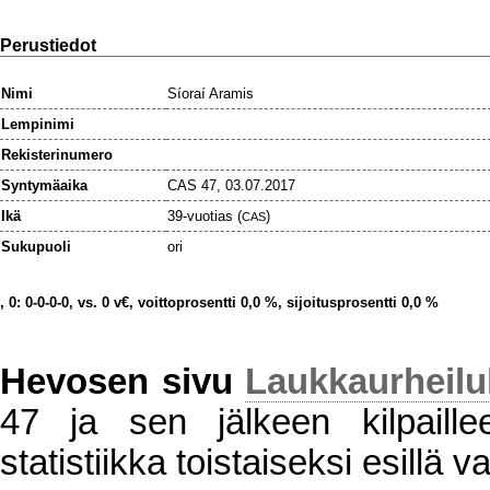
Perustiedot
Nimi
Síoraí Aramis
Lempinimi
Rekisterinumero
Syntymäaika
CAS 47, 03.07.2017
Ikä
39-vuotias (
)
CAS
Sukupuoli
ori
, 0: 0-0-0-0, vs. 0 v€, voittoprosentti 0,0 %, sijoitusprosentti 0,0 %
Hevosen sivu
Laukkaurheil
47 ja sen jälkeen kilpaillee
statistiikka toistaiseksi esillä va