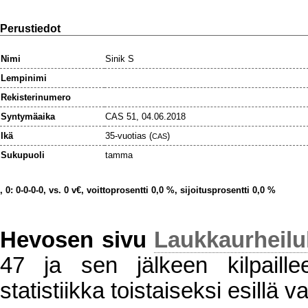
Perustiedot
Nimi
Sinik S
Lempinimi
Rekisterinumero
Syntymäaika
CAS 51, 04.06.2018
Ikä
35-vuotias (
)
CAS
Sukupuoli
tamma
, 0: 0-0-0-0, vs. 0 v€, voittoprosentti 0,0 %, sijoitusprosentti 0,0 %
Hevosen sivu
Laukkaurheil
47 ja sen jälkeen kilpaillee
statistiikka toistaiseksi esillä va