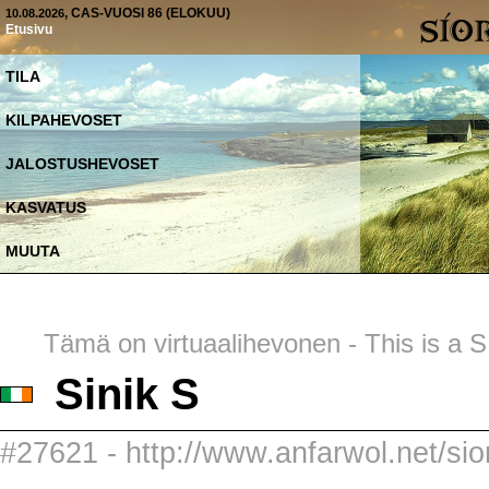
, CAS-VUOSI 86 (ELOKUU)
10.08.2026
Etusivu
TILA
KILPAHEVOSET
JALOSTUSHEVOSET
KASVATUS
MUUTA
Tämä on virtuaalihevonen - This is a SI
Sinik S
#27621 - http://www.anfarwol.net/sior