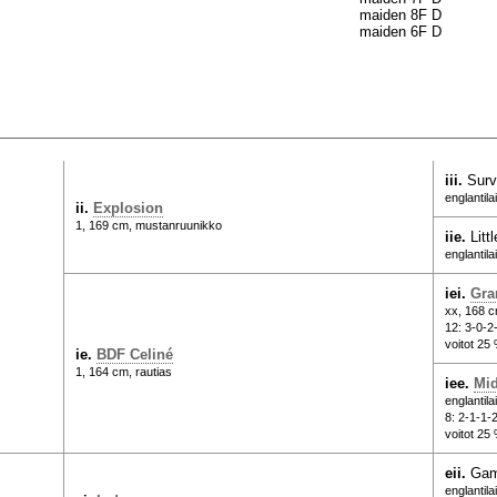
maiden 8F D
maiden 6F D
iii.
Surv
englantil
ii.
Explosion
1, 169 cm, mustanruunikko
iie.
Litt
englantil
iei.
Gra
xx, 168 
12: 3-0-2
voitot 25 
ie.
BDF Celiné
1, 164 cm, rautias
iee.
Mid
englantil
8: 2-1-1-
voitot 25 
eii.
Gam
englantil