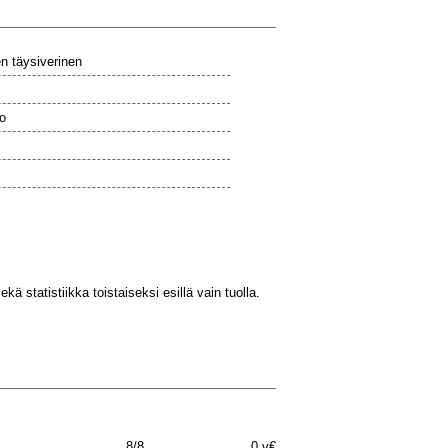
en täysiverinen
o
kä statistiikka toistaiseksi esillä vain tuolla.
8/8
0 v€