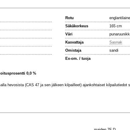
Rotu
englantilain
Säkäkorkeus
165 cm
Väri
punaruunikk
Kasvattaja
Sasnak
Omistaja
sandi
Ex-om. / tuoja
ijoitusprosentti 0,0 %
lla hevosista (CAS 47 ja sen jälkeen kilpailleet) ajankohtaiset kilpailutiedot se
maiden 7F D