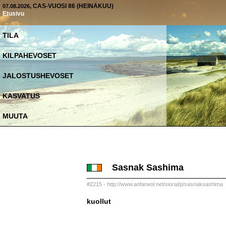
, CAS-VUOSI 86 (HEINÄKUU)
07.08.2026
Etusivu
TILA
KILPAHEVOSET
JALOSTUSHEVOSET
KASVATUS
MUUTA
Sasnak Sashima
#2215 - http://www.anfarwol.net/siorai/p/sasnaksashima
kuollut