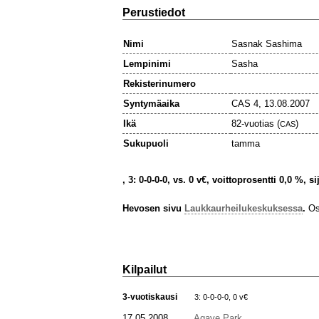
Perustiedot
Nimi
Sasnak Sashima
Lempinimi
Sasha
Rekisterinumero
Syntymäaika
CAS 4, 13.08.2007
Ikä
82-vuotias (
)
CAS
Sukupuoli
tamma
, 3: 0-0-0-0, vs. 0 v€, voittoprosentti 0,0 %, s
Hevosen sivu
Laukkaurheilukeskuksessa
.
Osa
Kilpailut
3-vuotiskausi
3: 0-0-0-0, 0 v€
17.05.2008
Agave Park