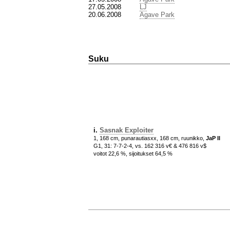
27.05.2008
LJ
20.06.2008
Agave Park
Suku
i.
Sasnak Exploiter
1, 168 cm, punarautiasxx, 168 cm, ruunikko,
JaP II
G1, 31: 7-7-2-4, vs. 162 316 v€ & 476 816 v$
voitot 22,6 %, sijoitukset 64,5 %