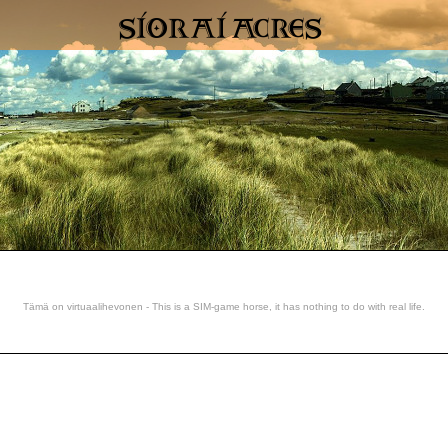
Tämä on virtuaalihevonen - This is a SIM-game horse, it has nothing to do with real life.