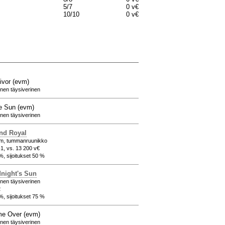
5/7
0 v€
10/10
0 v€
ivor (evm)
ainen täysiverinen
le Sun (evm)
ainen täysiverinen
nd Royal
cm, tummanruunikko
-1, vs. 13 200 v€
%, sijoitukset 50 %
night's Sun
ainen täysiverinen
2
%, sijoitukset 75 %
e Over (evm)
ainen täysiverinen