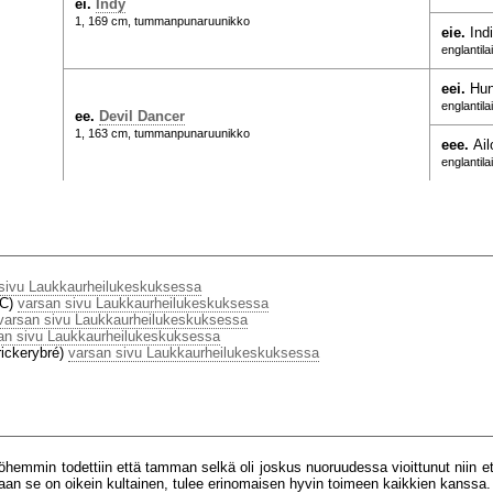
ei.
Indy
1, 169 cm, tummanpunaruunikko
eie.
Ind
englantil
eei.
Hun
englantil
ee.
Devil Dancer
1, 163 cm, tummanpunaruunikko
eee.
Ai
englantil
sivu Laukkaurheilukeskuksessa
VC)
varsan sivu Laukkaurheilukeskuksessa
varsan sivu Laukkaurheilukeskuksessa
an sivu Laukkaurheilukeskuksessa
rickerybré)
varsan sivu Laukkaurheilukeskuksessa
yöhemmin todettiin että tamman selkä oli joskus nuoruudessa vioittunut niin e
ltaan se on oikein kultainen, tulee erinomaisen hyvin toimeen kaikkien kanssa.