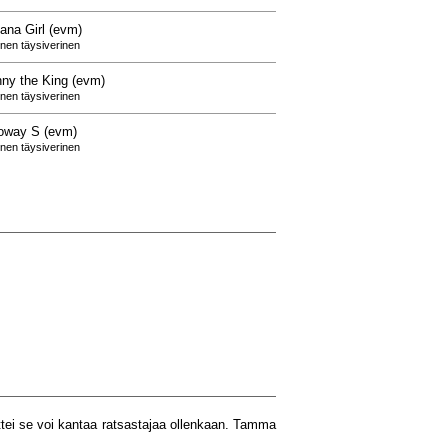
iana Girl (evm)
ainen täysiverinen
ny the King (evm)
ainen täysiverinen
loway S (evm)
ainen täysiverinen
ttei se voi kantaa ratsastajaa ollenkaan. Tamma