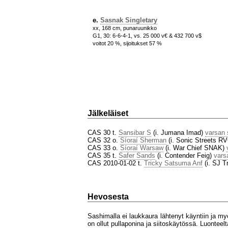
e.
Sasnak Singletary
xx, 168 cm, punaruunikko
G1, 30: 6-6-4-1, vs. 25 000 v€ & 432 700 v$
voitot 20 %, sijoitukset 57 %
Jälkeläiset
CAS 30 t.
Sansibar S
(i. Jumana Imad)
varsan 
CAS 32 o.
Síoraí Sherman
(i. Sonic Streets R
CAS 33 o.
Síoraí Warsaw
(i. War Chief SNAK)
CAS 35 t.
Safer Sands
(i. Contender Feig)
vars
CAS 2010-01-02 t.
Tricky Satsuma Anf
(i. SJ T
Hevosesta
Sashimalla ei laukkaura lähtenyt käyntiin ja m
on ollut pullaponina ja siitoskäytössä. Luontee