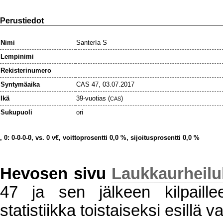
Perustiedot
Nimi
Santería S
Lempinimi
Rekisterinumero
Syntymäaika
CAS 47, 03.07.2017
Ikä
39-vuotias (
)
CAS
Sukupuoli
ori
, 0: 0-0-0-0, vs. 0 v€, voittoprosentti 0,0 %, sijoitusprosentti 0,0 %
Hevosen sivu
Laukkaurheil
47 ja sen jälkeen kilpaillee
statistiikka toistaiseksi esillä va