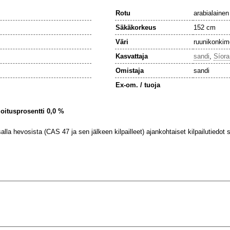
Rotu
arabialainen
Säkäkorkeus
152 cm
Väri
ruunikonkim
Kasvattaja
sandi
,
Síora
Omistaja
sandi
Ex-om. / tuoja
ijoitusprosentti 0,0 %
lla hevosista (CAS 47 ja sen jälkeen kilpailleet) ajankohtaiset kilpailutiedot se