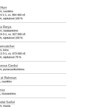
 Hurr
m, ruunikko
-4-1-1, vs. 864 400 v€
 %, sijoitukset 100 %
a Darya
m, rautiaankimo
-6-3-1, vs. 927 000 v€
 %, sijoitukset 100 %
amcatcher
m, kimo
-2-3-1, vs. 673 000 v€
%, sijoitukset 79 %
essa Cardui
cm, punaruunikonkimo
' al Rahman
, ruunikko
ruz
m, mustankimo
dat Saiful
cm, musta