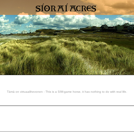
Tämä on virtuaalihevonen - This is a SIM-game horse, it has nothing to do with real life.