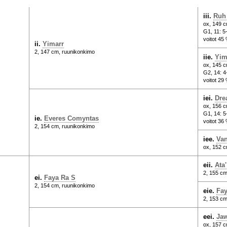
iii.
Ruh
ox, 149 c
G1, 11: 5
voitot 45
ii.
Yimarr
2, 147 cm, ruunikonkimo
iie.
Yim
ox, 145 c
G2, 14: 4
voitot 29
iei.
Dre
ox, 156 c
G1, 14: 5
ie.
Everes Comyntas
voitot 36 
2, 154 cm, ruunikonkimo
iee.
Van
ox, 152 
eii.
Ata
2, 155 cm
ei.
Faya Ra S
2, 154 cm, ruunikonkimo
eie.
Fay
2, 153 c
eei.
Jaw
ox, 157 