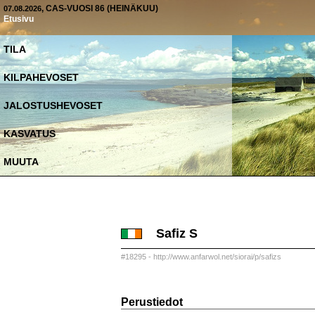
, CAS-VUOSI 86 (HEINÄKUU)
07.08.2026
Etusivu
TILA
KILPAHEVOSET
JALOSTUSHEVOSET
KASVATUS
MUUTA
Safiz S
#18295 - http://www.anfarwol.net/siorai/p/safizs
Perustiedot