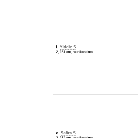
i.
Yiddiz S
2, 151 cm, ruunikonkimo
e.
Safira S
2, 154 cm, ruunikonkimo