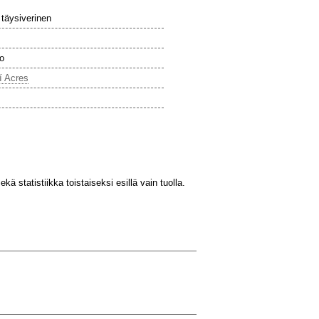
 täysiverinen
o
í Acres
kä statistiikka toistaiseksi esillä vain tuolla.