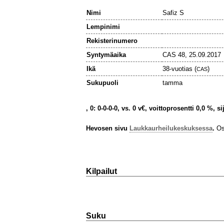
Nimi
Safiz S
Lempinimi
Rekisterinumero
Syntymäaika
CAS 48, 25.09.2017
Ikä
38-vuotias (
)
CAS
Sukupuoli
tamma
, 0: 0-0-0-0, vs. 0 v€, voittoprosentti 0,0 %, s
Hevosen sivu
Laukkaurheilukeskuksessa
.
Osa
Kilpailut
Suku