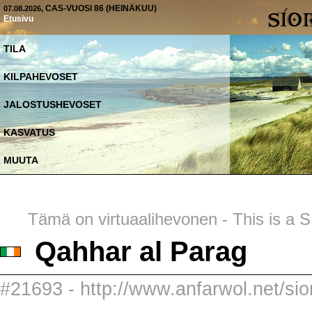
, CAS-VUOSI 86 (HEINÄKUU)
07.08.2026
Etusivu
TILA
KILPAHEVOSET
JALOSTUSHEVOSET
KASVATUS
MUUTA
Tämä on virtuaalihevonen - This is a SI
Qahhar al Parag
#21693 - http://www.anfarwol.net/sio