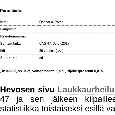
Perustiedot
Nimi
Qahhar al Parag
Lempinimi
Rekisterinumero
Syntymäaika
CAS 47, 03.07.2017
Ikä
39-vuotias (
)
CAS
Sukupuoli
ori
, 0: 0-0-0-0, vs. 0 v€, voittoprosentti 0,0 %, sijoitusprosentti 0,0 %
Hevosen sivu
Laukkaurheil
47 ja sen jälkeen kilpaillee
statistiikka toistaiseksi esillä va