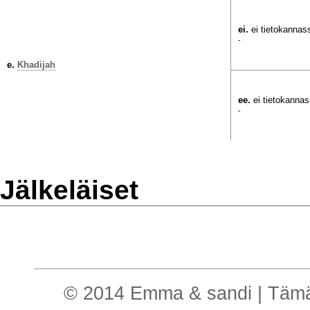
ei.
ei tietokannas
-
e.
Khadijah
ee.
ei tietokanna
-
Jälkeläiset
© 2014 Emma & sandi | Tämä o