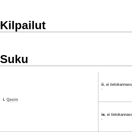
Kilpailut
Suku
ii.
ei tietokannas
-
i.
Qasim
ie.
ei tietokannas
-