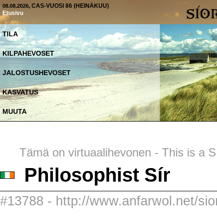
, CAS-VUOSI 86 (HEINÄKUU)
08.08.2026
Etusivu
TILA
KILPAHEVOSET
JALOSTUSHEVOSET
KASVATUS
MUUTA
Tämä on virtuaalihevonen - This is a SI
Philosophist Sír
#13788 - http://www.anfarwol.net/sior