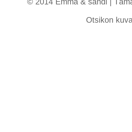
© 2014 Emma & sandi | Tämä o
Otsikon kuv