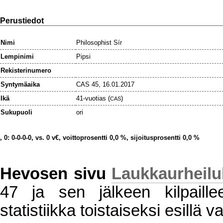
Perustiedot
Nimi
Philosophist Sír
Lempinimi
Pipsi
Rekisterinumero
Syntymäaika
CAS 45, 16.01.2017
Ikä
41-vuotias (
)
CAS
Sukupuoli
ori
, 0: 0-0-0-0, vs. 0 v€, voittoprosentti 0,0 %, sijoitusprosentti 0,0 %
Hevosen sivu
Laukkaurheil
47 ja sen jälkeen kilpaillee
statistiikka toistaiseksi esillä va