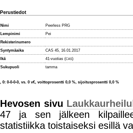
Perustiedot
Nimi
Peerless PRG
Lempinimi
Pei
Rekisterinumero
Syntymäaika
CAS 45, 16.01.2017
Ikä
41-vuotias (
)
CAS
Sukupuoli
tamma
, 0: 0-0-0-0, vs. 0 v€, voittoprosentti 0,0 %, sijoitusprosentti 0,0 %
Hevosen sivu
Laukkaurheil
47 ja sen jälkeen kilpaillee
statistiikka toistaiseksi esillä va