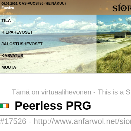
, CAS-VUOSI 86 (HEINÄKUU)
06.08.2026
Etusivu
TILA
KILPAHEVOSET
JALOSTUSHEVOSET
KASVATUS
MUUTA
Tämä on virtuaalihevonen - This is a SI
Peerless PRG
#17526 - http://www.anfarwol.net/sio