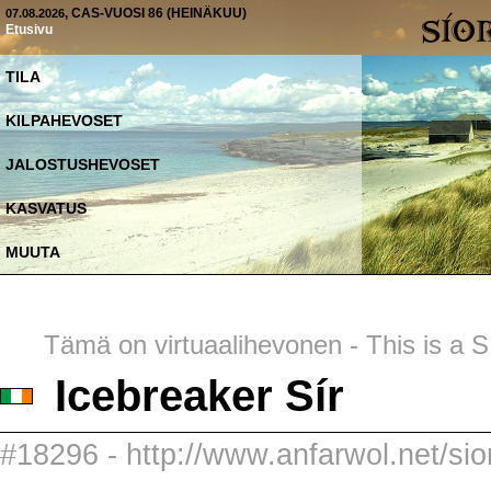
, CAS-VUOSI 86 (HEINÄKUU)
07.08.2026
Etusivu
TILA
KILPAHEVOSET
JALOSTUSHEVOSET
KASVATUS
MUUTA
Tämä on virtuaalihevonen - This is a SI
Icebreaker Sír
#18296 - http://www.anfarwol.net/sior