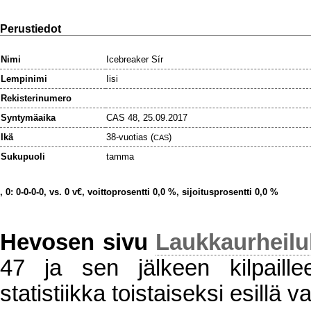
Perustiedot
Nimi
Icebreaker Sír
Lempinimi
Iisi
Rekisterinumero
Syntymäaika
CAS 48, 25.09.2017
Ikä
38-vuotias (
)
CAS
Sukupuoli
tamma
, 0: 0-0-0-0, vs. 0 v€, voittoprosentti 0,0 %, sijoitusprosentti 0,0 %
Hevosen sivu
Laukkaurheil
47 ja sen jälkeen kilpaillee
statistiikka toistaiseksi esillä va