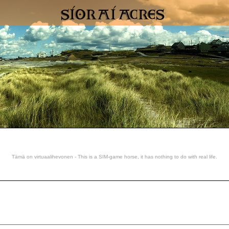
Tämä on virtuaalihevonen - This is a SIM-game horse, it has nothing to do with real life.