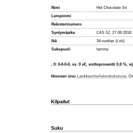
Nimi
Hot Chocolate Sír
Lempinimi
Rekisterinumero
Syntymäaika
CAS 52, 27.08.2018
Ikä
34-vuotias (
)
CAS
Sukupuoli
tamma
, 0: 0-0-0-0, vs. 0 v€, voittoprosentti 0,0 %, s
Hevosen sivu
Laukkaurheilukeskuksessa
.
Osa
Kilpailut
Suku