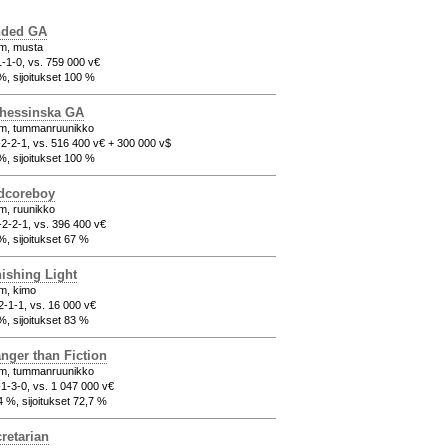
nded GA
cm, musta
1-1-0, vs. 759 000 v€
 %, sijoitukset 100 %
hessinska GA
cm, tummanruunikko
-2-2-1, vs. 516 400 v€ + 300 000 v$
 %, sijoitukset 100 %
dcoreboy
m, ruunikko
-2-2-1, vs. 396 400 v€
%, sijoitukset 67 %
ishing Light
m, kimo
2-1-1, vs. 16 000 v€
%, sijoitukset 83 %
anger than Fiction
cm, tummanruunikko
-1-3-0, vs. 1 047 000 v€
4 %, sijoitukset 72,7 %
retarian