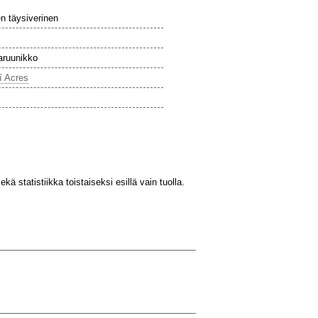
en täysiverinen
ruunikko
í Acres
kä statistiikka toistaiseksi esillä vain tuolla.