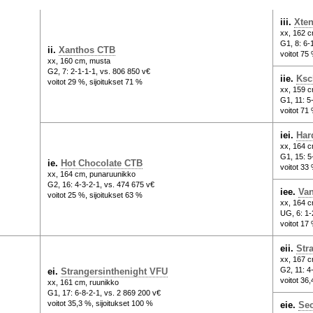
iii.
Xte
xx, 162 
G1, 8: 6-
ii.
Xanthos CTB
voitot 75
xx, 160 cm, musta
G2, 7: 2-1-1-1, vs. 806 850 v€
iie.
Ksc
voitot 29 %, sijoitukset 71 %
xx, 159 
G1, 11: 5
voitot 71
iei.
Har
xx, 164 c
G1, 15: 5
ie.
Hot Chocolate CTB
voitot 33 
xx, 164 cm, punaruunikko
G2, 16: 4-3-2-1, vs. 474 675 v€
iee.
Van
voitot 25 %, sijoitukset 63 %
xx, 164 c
UG, 6: 1-
voitot 17 
eii.
Str
xx, 167 
G2, 11: 4
ei.
Strangersinthenight VFU
voitot 36,
xx, 161 cm, ruunikko
G1, 17: 6-8-2-1, vs. 2 869 200 v€
voitot 35,3 %, sijoitukset 100 %
eie.
Sec