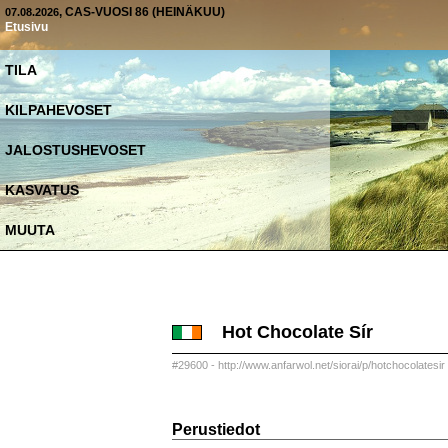
, CAS-VUOSI 86 (HEINÄKUU)
07.08.2026
Etusivu
TILA
KILPAHEVOSET
JALOSTUSHEVOSET
KASVATUS
MUUTA
Hot Chocolate Sír
#29600 - http://www.anfarwol.net/siorai/p/hotchocolatesir
Perustiedot