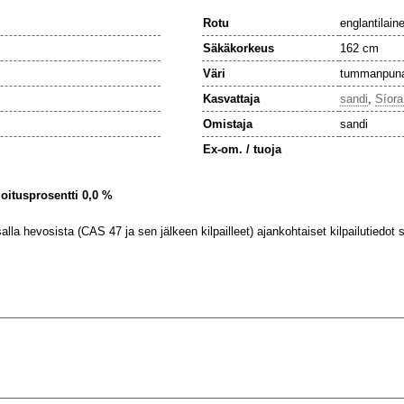
Rotu
englantilain
Säkäkorkeus
162 cm
Väri
tummanpuna
Kasvattaja
sandi
,
Síora
Omistaja
sandi
Ex-om. / tuoja
ijoitusprosentti 0,0 %
lla hevosista (CAS 47 ja sen jälkeen kilpailleet) ajankohtaiset kilpailutiedot se