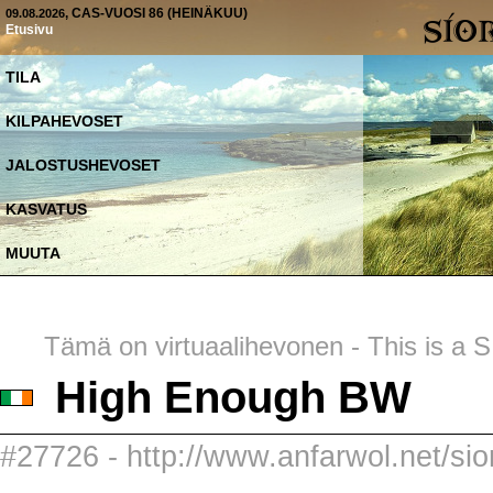
, CAS-VUOSI 86 (HEINÄKUU)
09.08.2026
Etusivu
TILA
KILPAHEVOSET
JALOSTUSHEVOSET
KASVATUS
MUUTA
Tämä on virtuaalihevonen - This is a SI
High Enough BW
#27726 - http://www.anfarwol.net/si