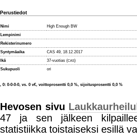
Perustiedot
Nimi
High Enough BW
Lempinimi
Rekisterinumero
Syntymäaika
CAS 49, 18.12.2017
Ikä
37-vuotias (
)
CAS
Sukupuoli
ori
, 0: 0-0-0-0, vs. 0 v€, voittoprosentti 0,0 %, sijoitusprosentti 0,0 %
Hevosen sivu
Laukkaurheil
47 ja sen jälkeen kilpaillee
statistiikka toistaiseksi esillä va