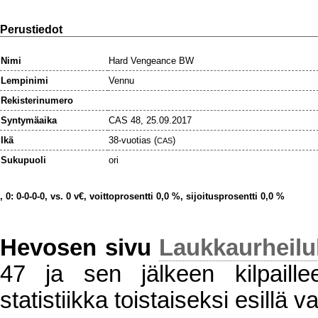
Perustiedot
Nimi
Hard Vengeance BW
Lempinimi
Vennu
Rekisterinumero
Syntymäaika
CAS 48, 25.09.2017
Ikä
38-vuotias (
)
CAS
Sukupuoli
ori
, 0: 0-0-0-0, vs. 0 v€, voittoprosentti 0,0 %, sijoitusprosentti 0,0 %
Hevosen sivu
Laukkaurheil
47 ja sen jälkeen kilpaillee
statistiikka toistaiseksi esillä va