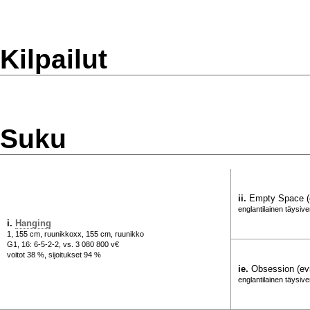
Kilpailut
Suku
ii.
Empty Space 
englantilainen täysive
i.
Hanging
1, 155 cm, ruunikkoxx, 155 cm, ruunikko
G1, 16: 6-5-2-2, vs. 3 080 800 v€
voitot 38 %, sijoitukset 94 %
ie.
Obsession (e
englantilainen täysive