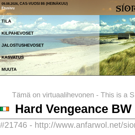
, CAS-VUOSI 86 (HEINÄKUU)
09.08.2026
Etusivu
TILA
KILPAHEVOSET
JALOSTUSHEVOSET
KASVATUS
MUUTA
Tämä on virtuaalihevonen - This is a SI
Hard Vengeance BW
#21746 - http://www.anfarwol.net/si