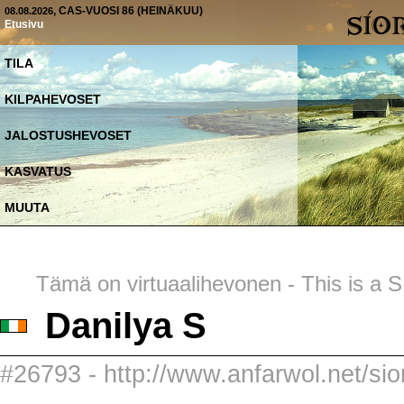
, CAS-VUOSI 86 (HEINÄKUU)
08.08.2026
Etusivu
TILA
KILPAHEVOSET
JALOSTUSHEVOSET
KASVATUS
MUUTA
Tämä on virtuaalihevonen - This is a SI
Danilya S
#26793 - http://www.anfarwol.net/sior