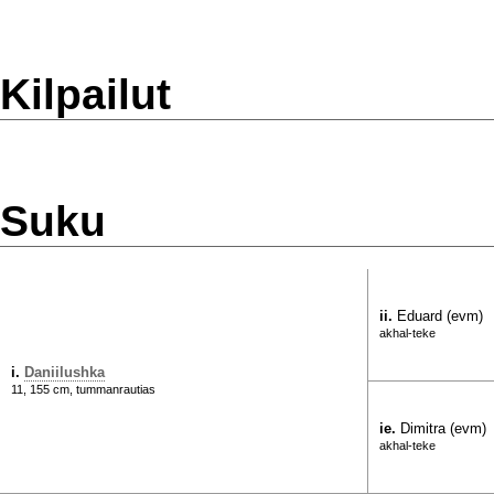
Kilpailut
Suku
ii.
Eduard (evm)
akhal-teke
i.
Daniilushka
11, 155 cm, tummanrautias
ie.
Dimitra (evm)
akhal-teke