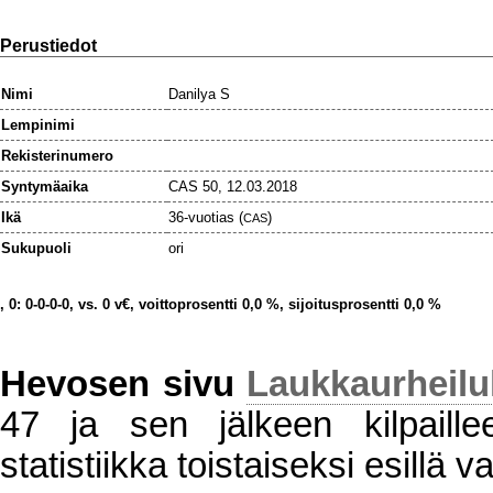
Perustiedot
Nimi
Danilya S
Lempinimi
Rekisterinumero
Syntymäaika
CAS 50, 12.03.2018
Ikä
36-vuotias (
)
CAS
Sukupuoli
ori
, 0: 0-0-0-0, vs. 0 v€, voittoprosentti 0,0 %, sijoitusprosentti 0,0 %
Hevosen sivu
Laukkaurheil
47 ja sen jälkeen kilpaillee
statistiikka toistaiseksi esillä va