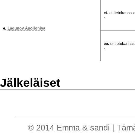
ei.
ei tietokannas
-
e.
Lagunov Apolloniya
ee.
ei tietokanna
-
Jälkeläiset
© 2014 Emma & sandi | Tämä o