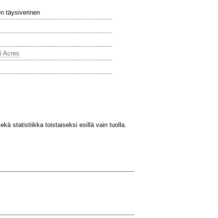
en täysiverinen
í Acres
kä statistiikka toistaiseksi esillä vain tuolla.