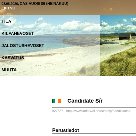
, CAS-VUOSI 86 (HEINÄKUU)
08.08.2026
Etusivu
TILA
KILPAHEVOSET
JALOSTUSHEVOSET
KASVATUS
MUUTA
Candidate Sír
#27637 - http://www.anfarwol.net/siorai/p/candidatesir
Perustiedot