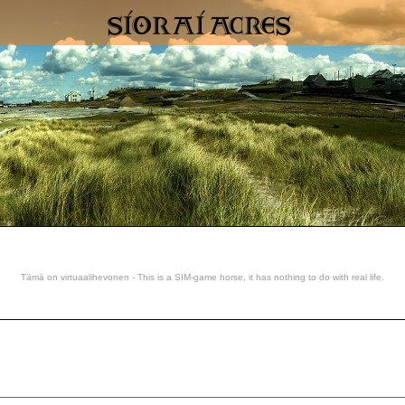
Tämä on virtuaalihevonen - This is a SIM-game horse, it has nothing to do with real life.