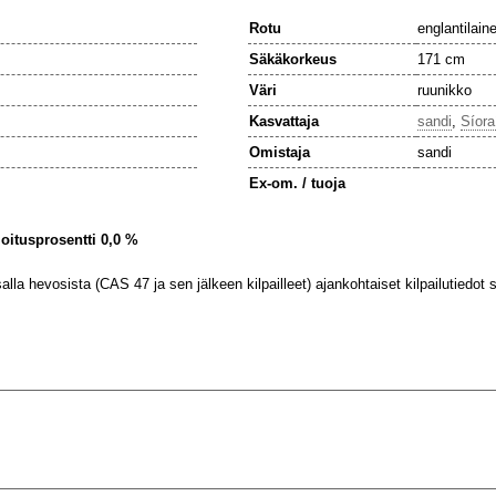
Rotu
englantilain
Säkäkorkeus
171 cm
Väri
ruunikko
Kasvattaja
sandi
,
Síora
Omistaja
sandi
Ex-om. / tuoja
ijoitusprosentti 0,0 %
lla hevosista (CAS 47 ja sen jälkeen kilpailleet) ajankohtaiset kilpailutiedot se