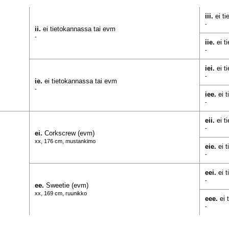
iii.
ei t
-
ii.
ei tietokannassa tai evm
-
iie.
ei t
-
iei.
ei t
-
ie.
ei tietokannassa tai evm
-
iee.
ei 
-
eii.
ei t
-
ei.
Corkscrew (evm)
xx, 176 cm, mustankimo
eie.
ei 
-
eei.
ei 
-
ee.
Sweetie (evm)
xx, 169 cm, ruunikko
eee.
ei 
-