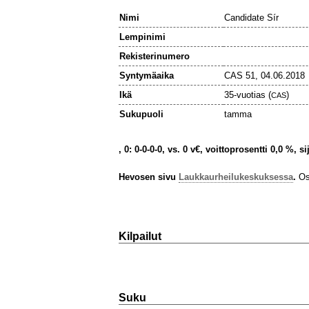
Nimi
Candidate Sír
Lempinimi
Rekisterinumero
Syntymäaika
CAS 51, 04.06.2018
Ikä
35-vuotias (
)
CAS
Sukupuoli
tamma
, 0: 0-0-0-0, vs. 0 v€, voittoprosentti 0,0 %, s
Hevosen sivu
Laukkaurheilukeskuksessa
.
Osa
Kilpailut
Suku