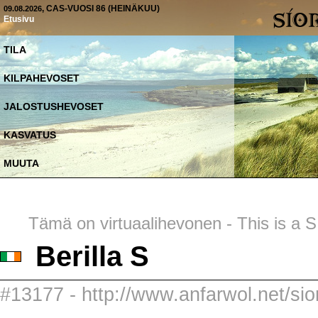
, CAS-VUOSI 86 (HEINÄKUU)
09.08.2026
Etusivu
TILA
KILPAHEVOSET
JALOSTUSHEVOSET
KASVATUS
MUUTA
Tämä on virtuaalihevonen - This is a SI
Berilla S
#13177 - http://www.anfarwol.net/sior