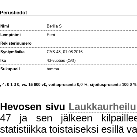
Perustiedot
Nimi
Berilla S
Lempinimi
Perri
Rekisterinumero
Syntymäaika
CAS 43, 01.08.2016
Ikä
43-vuotias (
)
CAS
Sukupuoli
tamma
, 4: 0-1-3-0, vs. 16 800 v€, voittoprosentti 0,0 %, sijoitusprosentti 100,0 %
Hevosen sivu
Laukkaurheil
47 ja sen jälkeen kilpaillee
statistiikka toistaiseksi esillä va