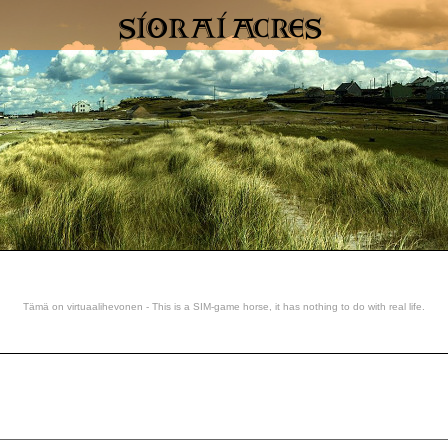
Tämä on virtuaalihevonen - This is a SIM-game horse, it has nothing to do with real life.