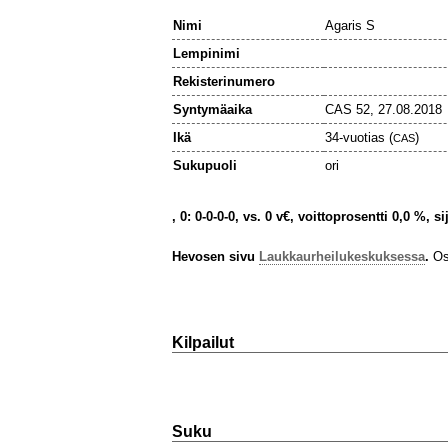
Nimi
Agaris S
Lempinimi
Rekisterinumero
Syntymäaika
CAS 52, 27.08.2018
Ikä
34-vuotias (
)
CAS
Sukupuoli
ori
, 0: 0-0-0-0, vs. 0 v€, voittoprosentti 0,0 %, s
Hevosen sivu
Laukkaurheilukeskuksessa
.
Osa
Kilpailut
Suku