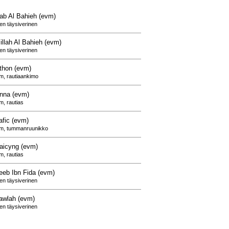
ab Al Bahieh (evm)
nen täysiverinen
llah Al Bahieh (evm)
nen täysiverinen
thon (evm)
m, rautiaankimo
nna (evm)
m, rautias
afic (evm)
cm, tummanruunikko
aicyng (evm)
m, rautias
eeb Ibn Fida (evm)
nen täysiverinen
awlah (evm)
nen täysiverinen