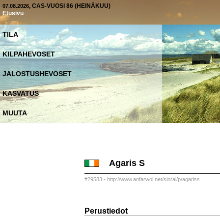
, CAS-VUOSI 86 (HEINÄKUU)
07.08.2026
Etusivu
TILA
KILPAHEVOSET
JALOSTUSHEVOSET
KASVATUS
MUUTA
Agaris S
#29583 - http://www.anfarwol.net/siorai/p/agariss
Perustiedot