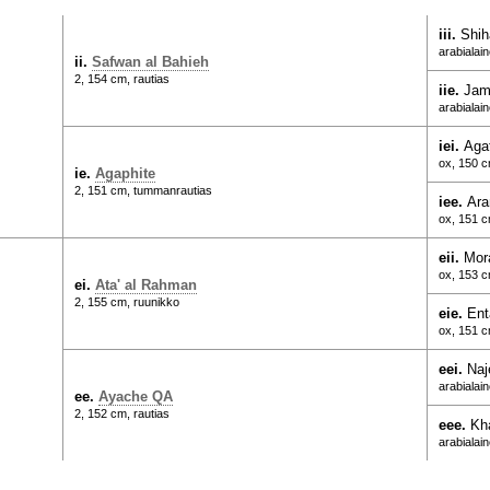
iii.
Shih
arabialai
ii.
Safwan al Bahieh
2, 154 cm, rautias
iie.
Jami
arabialai
iei.
Aga
ox, 150 c
ie.
Agaphite
2, 151 cm, tummanrautias
iee.
Ara
ox, 151 c
eii.
Mor
ox, 153 
ei.
Ata' al Rahman
2, 155 cm, ruunikko
eie.
Ent
ox, 151 c
eei.
Naj
arabialai
ee.
Ayache QA
2, 152 cm, rautias
eee.
Kh
arabialai