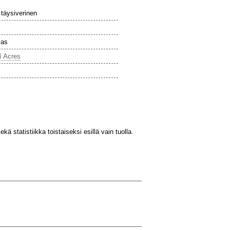
 täysiverinen
ias
í Acres
kä statistiikka toistaiseksi esillä vain tuolla.