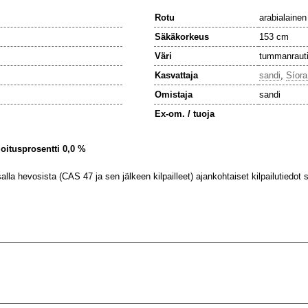
Rotu
arabialainen
Säkäkorkeus
153 cm
Väri
tummanraut
Kasvattaja
sandi
,
Síora
Omistaja
sandi
Ex-om. / tuoja
ijoitusprosentti 0,0 %
lla hevosista (CAS 47 ja sen jälkeen kilpailleet) ajankohtaiset kilpailutiedot se