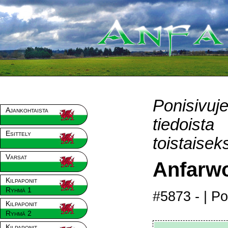
Ponisivu
Ajankohtaista
tiedois
Esittely
toistaiseks
Varsat
Anfarwo
Kilpaponit
Ryhmä 1
#5873 -
| P
Kilpaponit
Ryhmä 2
Kilpaponit