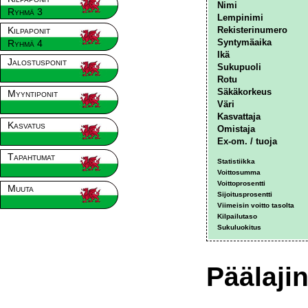
Nimi
Ryhmä 3
Lempinimi
Kilpaponit
Rekisterinumero
Syntymäaika
Ryhmä 4
Ikä
Jalostusponit
Sukupuoli
Rotu
Säkäkorkeus
Myyntiponit
Väri
Kasvattaja
Kasvatus
Omistaja
Ex-om. / tuoja
Tapahtumat
Statistiikka
Voittosumma
Voittoprosentti
Muuta
Sijoitusprosentti
Viimeisin voitto tasolta
Kilpailutaso
Sukuluokitus
Päälajin