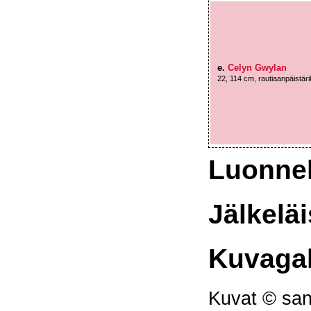
e.
Celyn Gwylan
22, 114 cm, rautiaanpäistär
Luonne
Jälkeläi
Kuvagal
Kuvat © san