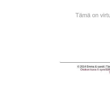
Tämä on virtu
© 2014 Emma & sandi | Tämä 
Otsikon kuva ©
synx508